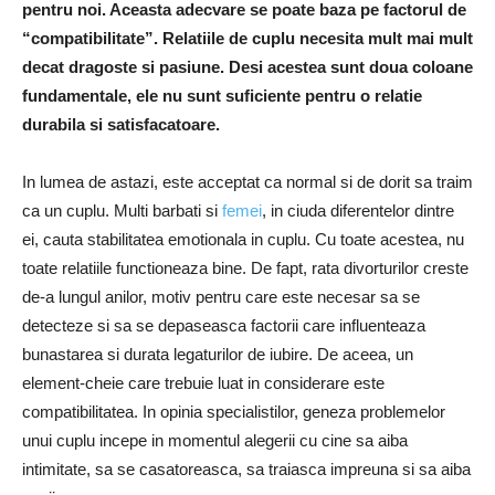
pentru noi. Aceasta adecvare se poate baza pe factorul de
“compatibilitate”. Relatiile de cuplu necesita mult mai mult
decat dragoste si pasiune. Desi acestea sunt doua coloane
fundamentale, ele nu sunt suficiente pentru o relatie
durabila si satisfacatoare.
In lumea de astazi, este acceptat ca normal si de dorit sa traim
ca un cuplu. Multi barbati si
femei
, in ciuda diferentelor dintre
ei, cauta stabilitatea emotionala in cuplu. Cu toate acestea, nu
toate relatiile functioneaza bine. De fapt, rata divorturilor creste
de-a lungul anilor, motiv pentru care este necesar sa se
detecteze si sa se depaseasca factorii care influenteaza
bunastarea si durata legaturilor de iubire. De aceea, un
element-cheie care trebuie luat in considerare este
compatibilitatea. In opinia specialistilor, geneza problemelor
unui cuplu incepe in momentul alegerii cu cine sa aiba
intimitate, sa se casatoreasca, sa traiasca impreuna si sa aiba