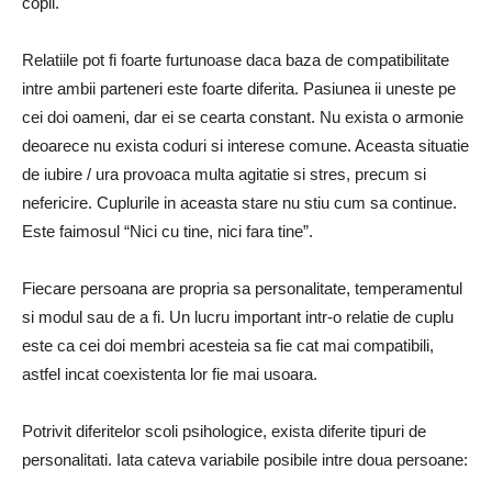
copii.
Relatiile pot fi foarte furtunoase daca baza de compatibilitate
intre ambii parteneri este foarte diferita. Pasiunea ii uneste pe
cei doi oameni, dar ei se cearta constant. Nu exista o armonie
deoarece nu exista coduri si interese comune. Aceasta situatie
de iubire / ura provoaca multa agitatie si stres, precum si
nefericire. Cuplurile in aceasta stare nu stiu cum sa continue.
Este faimosul “Nici cu tine, nici fara tine”.
Fiecare persoana are propria sa personalitate, temperamentul
si modul sau de a fi. Un lucru important intr-o relatie de cuplu
este ca cei doi membri acesteia sa fie cat mai compatibili,
astfel incat coexistenta lor fie mai usoara.
Potrivit diferitelor scoli psihologice, exista diferite tipuri de
personalitati. Iata cateva variabile posibile intre doua persoane: