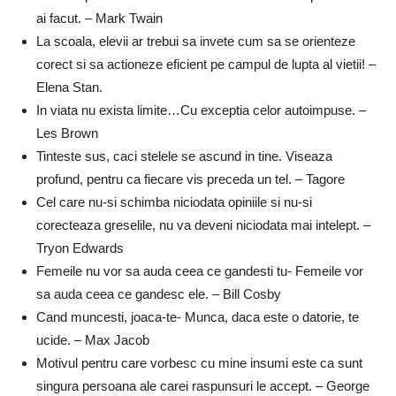
ai facut. – Mark Twain
La scoala, elevii ar trebui sa invete cum sa se orienteze
corect si sa actioneze eficient pe campul de lupta al vietii! –
Elena Stan.
In viata nu exista limite…Cu exceptia celor autoimpuse. –
Les Brown
Tinteste sus, caci stelele se ascund in tine. Viseaza
profund, pentru ca fiecare vis preceda un tel. – Tagore
Cel care nu-si schimba niciodata opiniile si nu-si
corecteaza greselile, nu va deveni niciodata mai intelept. –
Tryon Edwards
Femeile nu vor sa auda ceea ce gandesti tu- Femeile vor
sa auda ceea ce gandesc ele. – Bill Cosby
Cand muncesti, joaca-te- Munca, daca este o datorie, te
ucide. – Max Jacob
Motivul pentru care vorbesc cu mine insumi este ca sunt
singura persoana ale carei raspunsuri le accept. – George