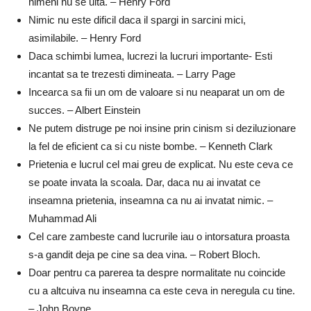
nimeni nu se uita. – Henry Ford
Nimic nu este dificil daca il spargi in sarcini mici,
asimilabile. – Henry Ford
Daca schimbi lumea, lucrezi la lucruri importante- Esti
incantat sa te trezesti dimineata. – Larry Page
Incearca sa fii un om de valoare si nu neaparat un om de
succes. – Albert Einstein
Ne putem distruge pe noi insine prin cinism si deziluzionare
la fel de eficient ca si cu niste bombe. – Kenneth Clark
Prietenia e lucrul cel mai greu de explicat. Nu este ceva ce
se poate invata la scoala. Dar, daca nu ai invatat ce
inseamna prietenia, inseamna ca nu ai invatat nimic. –
Muhammad Ali
Cel care zambeste cand lucrurile iau o intorsatura proasta
s-a gandit deja pe cine sa dea vina. – Robert Bloch.
Doar pentru ca parerea ta despre normalitate nu coincide
cu a altcuiva nu inseamna ca este ceva in neregula cu tine.
– John Boyne