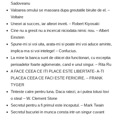
Sadoveanu
Valoarea omului se masoara dupa greutatile biruite de el. –
Voltaire
Uneori ai succes, iar alteori inveti. – Robert Kiyosaki
Cine nu a gresit nu a incercat niciodata nimic nou. – Albert
Einstein
Spune-mi si voi uita, arata-mi si poate imi voi aduce aminte,
implica-ma si voi intelege! – Confucius.
La mine la banca sunt de obicei doi functionari, cu exceptia
perioadelor foarte aglomerate, cand e unul singur. – Rita Ru
A FACE CEEA CE ITI PLACE ESTE LIBERTATE- A-TI
PLACEA CEEA CE FACI ESTE FERICIRE. – FRANK
TYGER
Tinteste catre pentru luna. Daca ratezi, a-i putea totusi lovi
o stea! – W. Clement Stone
Secretul pentru a fi primul este inceputul. – Mark Twain
Secretul bucuriei in munca consta intr-un singur cuvant