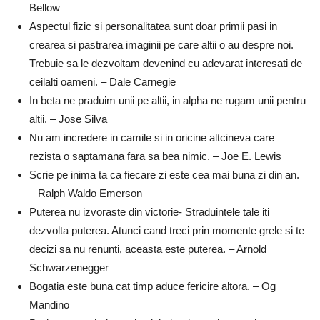
Bellow
Aspectul fizic si personalitatea sunt doar primii pasi in
crearea si pastrarea imaginii pe care altii o au despre noi.
Trebuie sa le dezvoltam devenind cu adevarat interesati de
ceilalti oameni. – Dale Carnegie
In beta ne praduim unii pe altii, in alpha ne rugam unii pentru
altii. – Jose Silva
Nu am incredere in camile si in oricine altcineva care
rezista o saptamana fara sa bea nimic. – Joe E. Lewis
Scrie pe inima ta ca fiecare zi este cea mai buna zi din an.
– Ralph Waldo Emerson
Puterea nu izvoraste din victorie- Straduintele tale iti
dezvolta puterea. Atunci cand treci prin momente grele si te
decizi sa nu renunti, aceasta este puterea. – Arnold
Schwarzenegger
Bogatia este buna cat timp aduce fericire altora. – Og
Mandino