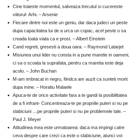
Cine traieste momentul, salveaza trecutul si cucereste
viitorul- Arhi. – Arsenie
Fiecare dintre noi este un geniu, dar daca judeci un peste
dupa capacitatea lui de a urca un copac, acel peste o sa
creada toata viata ca e prost. – Albert Einstein
Cand regreti, gresesti a doua oara. – Raymond Latarjet
Misiunea unui lider nu consta in a pune maretie in oameni,
ci sa o scoata la suprafata, pentru ca maretia este deja
acolo. – John Buchan
M-am imbracat in negru, fiindca am auzit ca sunteti morti
dupa mine. – Horatiu Malaele
Apuca-te de orice activitate fara a te gandi la posibilitatea
de a fi infrant- Concentreaza-te pe propriile puteri si nu pe
slabiciuni …pe propriile puteri si nu pe problemele tale. –
Paul J. Meyer
Atitudinea mea este urmatoarea: daca ma impingi catre
ceva despre care crezi ca este o slabiciune, atunci voi