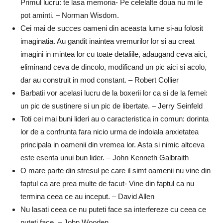
Primul lucru: te lasa memoria- Pe celelalte doua nu mi le
pot aminti. – Norman Wisdom.
Cei mai de succes oameni din aceasta lume si-au folosit
imaginatia. Au gandit inaintea vremurilor lor si au creat
imagini in mintea lor cu toate detaliile, adaugand ceva aici,
eliminand ceva de dincolo, modificand un pic aici si acolo,
dar au construit in mod constant. – Robert Collier
Barbatii vor acelasi lucru de la boxerii lor ca si de la femei:
un pic de sustinere si un pic de libertate. – Jerry Seinfeld
Toti cei mai buni lideri au o caracteristica in comun: dorinta
lor de a confrunta fara nicio urma de indoiala anxietatea
principala in oamenii din vremea lor. Asta si nimic altceva
este esenta unui bun lider. – John Kenneth Galbraith
O mare parte din stresul pe care il simt oamenii nu vine din
faptul ca are prea multe de facut- Vine din faptul ca nu
termina ceea ce au inceput. – David Allen
Nu lasati ceea ce nu puteti face sa interfereze cu ceea ce
puteti face. – John Wooden.