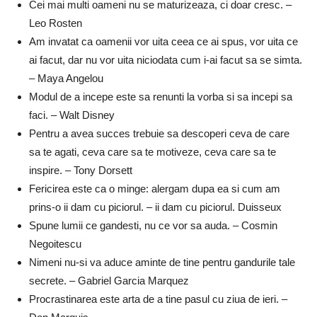
Cei mai multi oameni nu se maturizeaza, ci doar cresc. –
Leo Rosten
Am invatat ca oamenii vor uita ceea ce ai spus, vor uita ce
ai facut, dar nu vor uita niciodata cum i-ai facut sa se simta.
– Maya Angelou
Modul de a incepe este sa renunti la vorba si sa incepi sa
faci. – Walt Disney
Pentru a avea succes trebuie sa descoperi ceva de care
sa te agati, ceva care sa te motiveze, ceva care sa te
inspire. – Tony Dorsett
Fericirea este ca o minge: alergam dupa ea si cum am
prins-o ii dam cu piciorul. – ii dam cu piciorul. Duisseux
Spune lumii ce gandesti, nu ce vor sa auda. – Cosmin
Negoitescu
Nimeni nu-si va aduce aminte de tine pentru gandurile tale
secrete. – Gabriel Garcia Marquez
Procrastinarea este arta de a tine pasul cu ziua de ieri. –