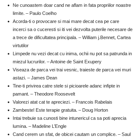
Ne cunoastem doar cand ne aflam in fata propriilor noastre
limite. – Paulo Coelho
Acorda-ti o provocare si mai mare decat cea pe care
incerci sa o cuceresti si iti vei dezvolta puterile necesare de
a trece de dificultatea principala. – William j.Bennet, Cartea
virtutilor
Limpede nu vezi decat cu inima, ochii nu pot sa patrunda in
miezul lucrurilor. – Antoine de Saint Exupery
Viseaza de parca vei trai vesnic, traieste de parca vei muri
astazi. – James Dean
Tine-ti privirea catre stele si picioarele adanc infipte in
pamant. – Theodore Roosevelt
Valorezi atat cat te apreciezi. – Francois Rabelais
Zambeste! Este terapie gratuita. – Doug Horton
Intai trebuie sa cunosti bine intunericul ca sa poti aprecia
lumina. – Madeline L’Engle
Cand cerem un sfat, de obicei cautam un complice. – Saul