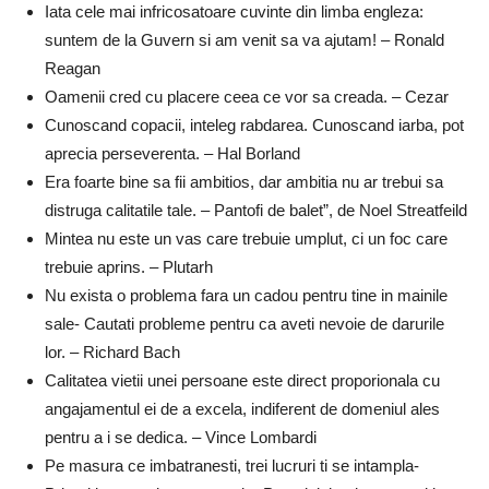
Iata cele mai infricosatoare cuvinte din limba engleza:
suntem de la Guvern si am venit sa va ajutam! – Ronald
Reagan
Oamenii cred cu placere ceea ce vor sa creada. – Cezar
Cunoscand copacii, inteleg rabdarea. Cunoscand iarba, pot
aprecia perseverenta. – Hal Borland
Era foarte bine sa fii ambitios, dar ambitia nu ar trebui sa
distruga calitatile tale. – Pantofi de balet”, de Noel Streatfeild
Mintea nu este un vas care trebuie umplut, ci un foc care
trebuie aprins. – Plutarh
Nu exista o problema fara un cadou pentru tine in mainile
sale- Cautati probleme pentru ca aveti nevoie de darurile
lor. – Richard Bach
Calitatea vietii unei persoane este direct proporionala cu
angajamentul ei de a excela, indiferent de domeniul ales
pentru a i se dedica. – Vince Lombardi
Pe masura ce imbatranesti, trei lucruri ti se intampla-