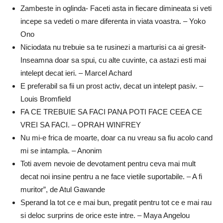
Zambeste in oglinda- Faceti asta in fiecare dimineata si veti
incepe sa vedeti o mare diferenta in viata voastra. – Yoko
Ono
Niciodata nu trebuie sa te rusinezi a marturisi ca ai gresit-
Inseamna doar sa spui, cu alte cuvinte, ca astazi esti mai
intelept decat ieri. – Marcel Achard
E preferabil sa fii un prost activ, decat un intelept pasiv. –
Louis Bromfield
FA CE TREBUIE SA FACI PANA POTI FACE CEEA CE
VREI SA FACI. – OPRAH WINFREY
Nu mi-e frica de moarte, doar ca nu vreau sa fiu acolo cand
mi se intampla. – Anonim
Toti avem nevoie de devotament pentru ceva mai mult
decat noi insine pentru a ne face vietile suportabile. – A fi
muritor”, de Atul Gawande
Sperand la tot ce e mai bun, pregatit pentru tot ce e mai rau
si deloc surprins de orice este intre. – Maya Angelou