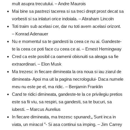
mult asupra trecutului. – Andre Maurois
Mai bine sa pastrezi tacerea si sa treci drept prost decat sa
vorbesti si sa inlaturi orice indoiala. – Abraham Lincoln
Toti traim sub acelasi cer, dar nu toti avem acelasi orizont.
– Konrad Adenauer
Nu e momentul sa te gandesti la ceea ce nu ai. Gandeste-
te la ceea ce poti face cu ceea ce ai. – Ernest Hemingway
Cred ca este posibil ca oamenii obisnuiti sa aleaga sa fie
extraordinari. – Elon Musk
Ma trezesc in fiecare dimineata la ora noua si iau ziarul de
dimineata- Apoi ma uit la pagina necrologului- Daca numele
meu nu este pe el, ma ridic. – Benjamin Franklin
Cand te ridici dimineata, gandeste-te la ce privilegiu pretios
este sa fii viu, sa respiri, sa gandesti, sa te bucuri, sa
iubesti. – Marcus Aurelius
In fiecare dimineata, ma trezesc spunand:„ Sunt inca in
viata, un miracol ”- Si asa continui sa imping. – Jim Carrey