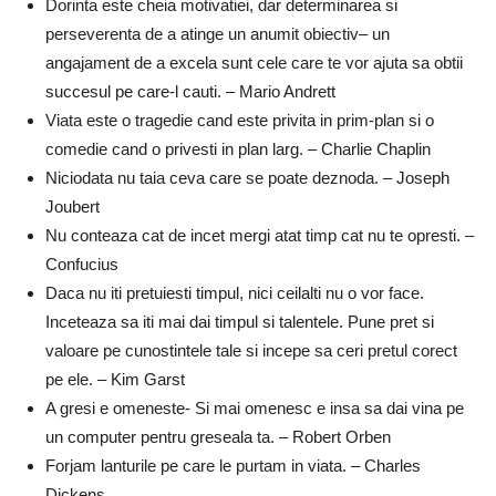
Dorinta este cheia motivatiei, dar determinarea si
perseverenta de a atinge un anumit obiectiv– un
angajament de a excela sunt cele care te vor ajuta sa obtii
succesul pe care-l cauti. – Mario Andrett
Viata este o tragedie cand este privita in prim-plan si o
comedie cand o privesti in plan larg. – Charlie Chaplin
Niciodata nu taia ceva care se poate deznoda. – Joseph
Joubert
Nu conteaza cat de incet mergi atat timp cat nu te opresti. –
Confucius
Daca nu iti pretuiesti timpul, nici ceilalti nu o vor face.
Inceteaza sa iti mai dai timpul si talentele. Pune pret si
valoare pe cunostintele tale si incepe sa ceri pretul corect
pe ele. – Kim Garst
A gresi e omeneste- Si mai omenesc e insa sa dai vina pe
un computer pentru greseala ta. – Robert Orben
Forjam lanturile pe care le purtam in viata. – Charles
Dickens