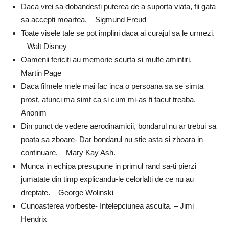
Daca vrei sa dobandesti puterea de a suporta viata, fii gata
sa accepti moartea. – Sigmund Freud
Toate visele tale se pot implini daca ai curajul sa le urmezi.
– Walt Disney
Oamenii fericiti au memorie scurta si multe amintiri. –
Martin Page
Daca filmele mele mai fac inca o persoana sa se simta
prost, atunci ma simt ca si cum mi-as fi facut treaba. –
Anonim
Din punct de vedere aerodinamicii, bondarul nu ar trebui sa
poata sa zboare- Dar bondarul nu stie asta si zboara in
continuare. – Mary Kay Ash.
Munca in echipa presupune in primul rand sa-ti pierzi
jumatate din timp explicandu-le celorlalti de ce nu au
dreptate. – George Wolinski
Cunoasterea vorbeste- Intelepciunea asculta. – Jimi
Hendrix