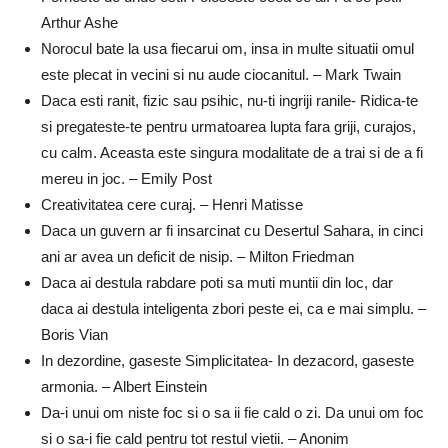
Arthur Ashe
Norocul bate la usa fiecarui om, insa in multe situatii omul
este plecat in vecini si nu aude ciocanitul. – Mark Twain
Daca esti ranit, fizic sau psihic, nu-ti ingriji ranile- Ridica-te
si pregateste-te pentru urmatoarea lupta fara griji, curajos,
cu calm. Aceasta este singura modalitate de a trai si de a fi
mereu in joc. – Emily Post
Creativitatea cere curaj. – Henri Matisse
Daca un guvern ar fi insarcinat cu Desertul Sahara, in cinci
ani ar avea un deficit de nisip. – Milton Friedman
Daca ai destula rabdare poti sa muti muntii din loc, dar
daca ai destula inteligenta zbori peste ei, ca e mai simplu. –
Boris Vian
In dezordine, gaseste Simplicitatea- In dezacord, gaseste
armonia. – Albert Einstein
Da-i unui om niste foc si o sa ii fie cald o zi. Da unui om foc
si o sa-i fie cald pentru tot restul vietii. – Anonim