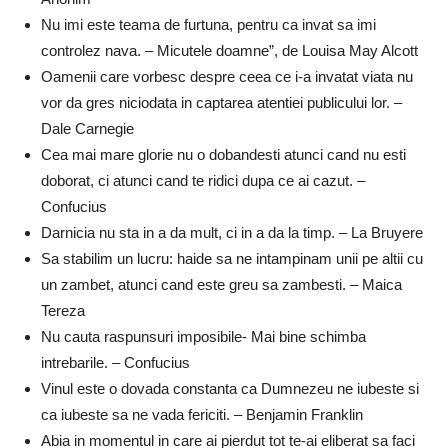
Nu imi este teama de furtuna, pentru ca invat sa imi
controlez nava. – Micutele doamne”, de Louisa May Alcott
Oamenii care vorbesc despre ceea ce i-a invatat viata nu
vor da gres niciodata in captarea atentiei publicului lor. –
Dale Carnegie
Cea mai mare glorie nu o dobandesti atunci cand nu esti
doborat, ci atunci cand te ridici dupa ce ai cazut. –
Confucius
Darnicia nu sta in a da mult, ci in a da la timp. – La Bruyere
Sa stabilim un lucru: haide sa ne intampinam unii pe altii cu
un zambet, atunci cand este greu sa zambesti. – Maica
Tereza
Nu cauta raspunsuri imposibile- Mai bine schimba
intrebarile. – Confucius
Vinul este o dovada constanta ca Dumnezeu ne iubeste si
ca iubeste sa ne vada fericiti. – Benjamin Franklin
Abia in momentul in care ai pierdut tot te-ai eliberat sa faci