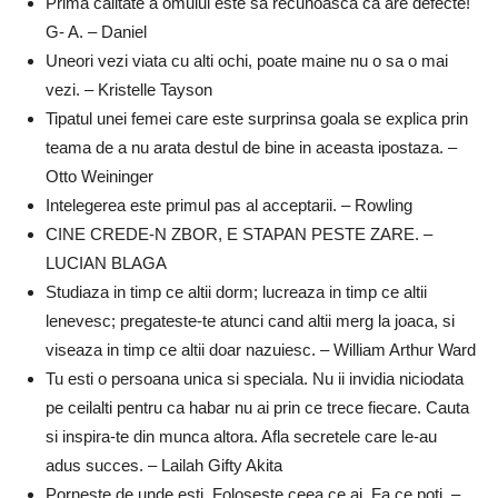
Prima calitate a omului este sa recunoasca ca are defecte!
G- A. – Daniel
Uneori vezi viata cu alti ochi, poate maine nu o sa o mai
vezi. – Kristelle Tayson
Tipatul unei femei care este surprinsa goala se explica prin
teama de a nu arata destul de bine in aceasta ipostaza. –
Otto Weininger
Intelegerea este primul pas al acceptarii. – Rowling
CINE CREDE-N ZBOR, E STAPAN PESTE ZARE. –
LUCIAN BLAGA
Studiaza in timp ce altii dorm; lucreaza in timp ce altii
lenevesc; pregateste-te atunci cand altii merg la joaca, si
viseaza in timp ce altii doar nazuiesc. – William Arthur Ward
Tu esti o persoana unica si speciala. Nu ii invidia niciodata
pe ceilalti pentru ca habar nu ai prin ce trece fiecare. Cauta
si inspira-te din munca altora. Afla secretele care le-au
adus succes. – Lailah Gifty Akita
Porneste de unde esti. Foloseste ceea ce ai. Fa ce poti. –