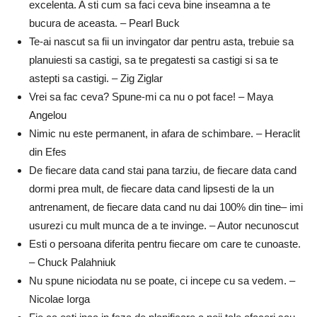
excelenta. A sti cum sa faci ceva bine inseamna a te
bucura de aceasta. – Pearl Buck
Te-ai nascut sa fii un invingator dar pentru asta, trebuie sa
planuiesti sa castigi, sa te pregatesti sa castigi si sa te
astepti sa castigi. – Zig Ziglar
Vrei sa fac ceva? Spune-mi ca nu o pot face! – Maya
Angelou
Nimic nu este permanent, in afara de schimbare. – Heraclit
din Efes
De fiecare data cand stai pana tarziu, de fiecare data cand
dormi prea mult, de fiecare data cand lipsesti de la un
antrenament, de fiecare data cand nu dai 100% din tine– imi
usurezi cu mult munca de a te invinge. – Autor necunoscut
Esti o persoana diferita pentru fiecare om care te cunoaste.
– Chuck Palahniuk
Nu spune niciodata nu se poate, ci incepe cu sa vedem. –
Nicolae Iorga