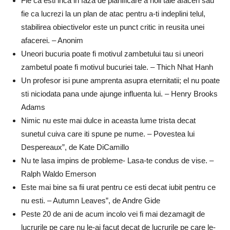
Fie ca esti inca in faza de planificare a noii tale afaceri sau
fie ca lucrezi la un plan de atac pentru a-ti indeplini telul,
stabilirea obiectivelor este un punct critic in reusita unei
afacerei. – Anonim
Uneori bucuria poate fi motivul zambetului tau si uneori
zambetul poate fi motivul bucuriei tale. – Thich Nhat Hanh
Un profesor isi pune amprenta asupra eternitatii; el nu poate
sti niciodata pana unde ajunge influenta lui. – Henry Brooks
Adams
Nimic nu este mai dulce in aceasta lume trista decat
sunetul cuiva care iti spune pe nume. – Povestea lui
Despereaux”, de Kate DiCamillo
Nu te lasa impins de probleme- Lasa-te condus de vise. –
Ralph Waldo Emerson
Este mai bine sa fii urat pentru ce esti decat iubit pentru ce
nu esti. – Autumn Leaves”, de Andre Gide
Peste 20 de ani de acum incolo vei fi mai dezamagit de
lucrurile pe care nu le-ai facut decat de lucrurile pe care le-