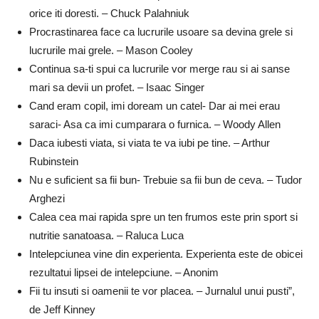
orice iti doresti. – Chuck Palahniuk
Procrastinarea face ca lucrurile usoare sa devina grele si
lucrurile mai grele. – Mason Cooley
Continua sa-ti spui ca lucrurile vor merge rau si ai sanse
mari sa devii un profet. – Isaac Singer
Cand eram copil, imi doream un catel- Dar ai mei erau
saraci- Asa ca imi cumparara o furnica. – Woody Allen
Daca iubesti viata, si viata te va iubi pe tine. – Arthur
Rubinstein
Nu e suficient sa fii bun- Trebuie sa fii bun de ceva. – Tudor
Arghezi
Calea cea mai rapida spre un ten frumos este prin sport si
nutritie sanatoasa. – Raluca Luca
Intelepciunea vine din experienta. Experienta este de obicei
rezultatui lipsei de intelepciune. – Anonim
Fii tu insuti si oamenii te vor placea. – Jurnalul unui pusti”,
de Jeff Kinney