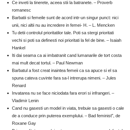
Ce inveti la tinerete, aceea stii la batranete. – Proverb
romanesc
Barbatii si femeile sunt de acord intr-un singur punct: nici
unii, nici altii nu au incredere in femei- H. – L. Mencken
Tu detii controlul prioritatilor tale. Poti sa stergi prioritati
vechi si poti sa definesti noi prioritati la fel de bine. – Isaiah
Hankel
Iti dai seama ca ai imbatranit cand lumanarile de tort costa
mai mult decat tortul. – Paul Newman
Barbatul a fost creat inaintea femeii ca sa apuce si el sa
spuna cateva cuvinte fara sa-l intrerupa nimeni. – Jules
Renard
Invatarea nu se face niciodata fara erori si infrangeri. –
Vladimir Lenin
Cand nu gasesti un model in viata, trebuie sa gasesti o cale
de a conduce prin puterea exemplului. – Bad feminist”, de
Roxane Gay