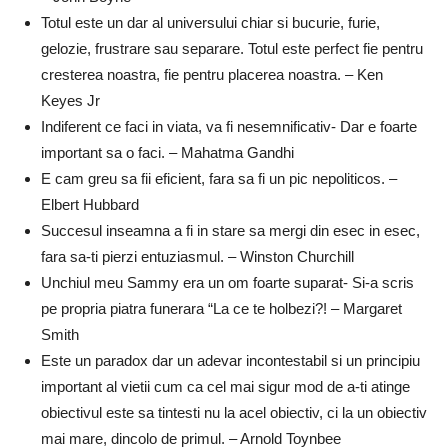
Totul este un dar al universului chiar si bucurie, furie,
gelozie, frustrare sau separare. Totul este perfect fie pentru
cresterea noastra, fie pentru placerea noastra. – Ken
Keyes Jr
Indiferent ce faci in viata, va fi nesemnificativ- Dar e foarte
important sa o faci. – Mahatma Gandhi
E cam greu sa fii eficient, fara sa fi un pic nepoliticos. –
Elbert Hubbard
Succesul inseamna a fi in stare sa mergi din esec in esec,
fara sa-ti pierzi entuziasmul. – Winston Churchill
Unchiul meu Sammy era un om foarte suparat- Si-a scris
pe propria piatra funerara “La ce te holbezi?! – Margaret
Smith
Este un paradox dar un adevar incontestabil si un principiu
important al vietii cum ca cel mai sigur mod de a-ti atinge
obiectivul este sa tintesti nu la acel obiectiv, ci la un obiectiv
mai mare, dincolo de primul. – Arnold Toynbee