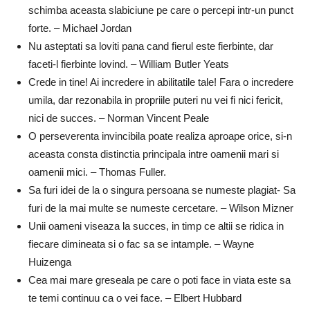
schimba aceasta slabiciune pe care o percepi intr-un punct
forte. – Michael Jordan
Nu asteptati sa loviti pana cand fierul este fierbinte, dar
faceti-l fierbinte lovind. – William Butler Yeats
Crede in tine! Ai incredere in abilitatile tale! Fara o incredere
umila, dar rezonabila in propriile puteri nu vei fi nici fericit,
nici de succes. – Norman Vincent Peale
O perseverenta invincibila poate realiza aproape orice, si-n
aceasta consta distinctia principala intre oamenii mari si
oamenii mici. – Thomas Fuller.
Sa furi idei de la o singura persoana se numeste plagiat- Sa
furi de la mai multe se numeste cercetare. – Wilson Mizner
Unii oameni viseaza la succes, in timp ce altii se ridica in
fiecare dimineata si o fac sa se intample. – Wayne
Huizenga
Cea mai mare greseala pe care o poti face in viata este sa
te temi continuu ca o vei face. – Elbert Hubbard