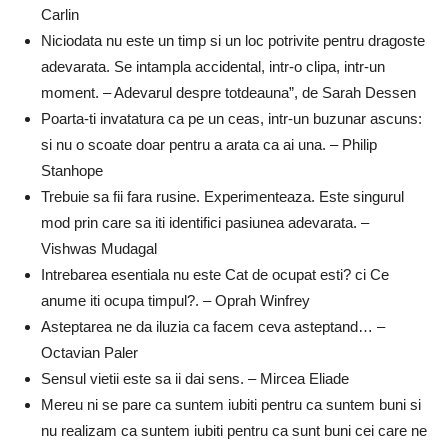
Carlin
Niciodata nu este un timp si un loc potrivite pentru dragoste
adevarata. Se intampla accidental, intr-o clipa, intr-un
moment. – Adevarul despre totdeauna”, de Sarah Dessen
Poarta-ti invatatura ca pe un ceas, intr-un buzunar ascuns:
si nu o scoate doar pentru a arata ca ai una. – Philip
Stanhope
Trebuie sa fii fara rusine. Experimenteaza. Este singurul
mod prin care sa iti identifici pasiunea adevarata. –
Vishwas Mudagal
Intrebarea esentiala nu este Cat de ocupat esti? ci Ce
anume iti ocupa timpul?. – Oprah Winfrey
Asteptarea ne da iluzia ca facem ceva asteptand… –
Octavian Paler
Sensul vietii este sa ii dai sens. – Mircea Eliade
Mereu ni se pare ca suntem iubiti pentru ca suntem buni si
nu realizam ca suntem iubiti pentru ca sunt buni cei care ne