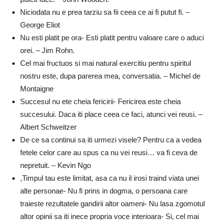
Niciodata nu e prea tarziu sa fii ceea ce ai fi putut fi. –
George Eliot
Nu esti platit pe ora- Esti platit pentru valoare care o aduci
orei. – Jim Rohn.
Cel mai fructuos si mai natural exercitiu pentru spiritul
nostru este, dupa parerea mea, conversatia. – Michel de
Montaigne
Succesul nu ete cheia fericirii- Fericirea este cheia
succesului. Daca iti place ceea ce faci, atunci vei reusi. –
Albert Schweitzer
De ce sa continui sa iti urmezi visele? Pentru ca a vedea
fetele celor care au spus ca nu vei reusi… va fi ceva de
nepretuit. – Kevin Ngo
,Timpul tau este limitat, asa ca nu il irosi traind viata unei
alte personae- Nu fi prins in dogma, o persoana care
traieste rezultatele gandirii altor oameni- Nu lasa zgomotul
altor opinii sa iti inece propria voce interioara- Si, cel mai