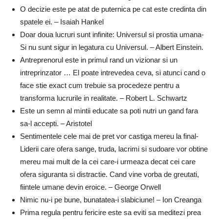
O decizie este pe atat de puternica pe cat este credinta din
spatele ei. – Isaiah Hankel
Doar doua lucruri sunt infinite: Universul si prostia umana-
Si nu sunt sigur in legatura cu Universul. – Albert Einstein.
Antreprenorul este in primul rand un vizionar si un
intreprinzator … El poate intrevedea ceva, si atunci cand o
face stie exact cum trebuie sa procedeze pentru a
transforma lucrurile in realitate. – Robert L. Schwartz
Este un semn al mintii educate sa poti nutri un gand fara
sa-l accepti. – Aristotel
Sentimentele cele mai de pret vor castiga mereu la final-
Liderii care ofera sange, truda, lacrimi si sudoare vor obtine
mereu mai mult de la cei care-i urmeaza decat cei care
ofera siguranta si distractie. Cand vine vorba de greutati,
fiintele umane devin eroice. – George Orwell
Nimic nu-i pe bune, bunatatea-i slabiciune! – Ion Creanga
Prima regula pentru fericire este sa eviti sa meditezi prea