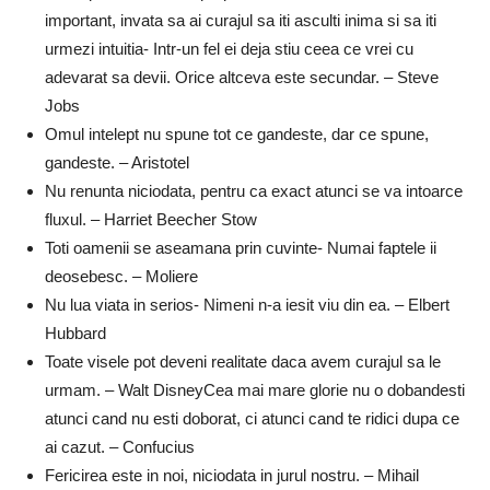
important, invata sa ai curajul sa iti asculti inima si sa iti
urmezi intuitia- Intr-un fel ei deja stiu ceea ce vrei cu
adevarat sa devii. Orice altceva este secundar. – Steve
Jobs
Omul intelept nu spune tot ce gandeste, dar ce spune,
gandeste. – Aristotel
Nu renunta niciodata, pentru ca exact atunci se va intoarce
fluxul. – Harriet Beecher Stow
Toti oamenii se aseamana prin cuvinte- Numai faptele ii
deosebesc. – Moliere
Nu lua viata in serios- Nimeni n-a iesit viu din ea. – Elbert
Hubbard
Toate visele pot deveni realitate daca avem curajul sa le
urmam. – Walt DisneyCea mai mare glorie nu o dobandesti
atunci cand nu esti doborat, ci atunci cand te ridici dupa ce
ai cazut. – Confucius
Fericirea este in noi, niciodata in jurul nostru. – Mihail