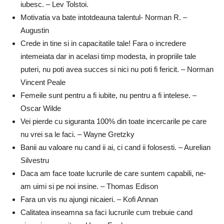
iubesc. – Lev Tolstoi.
Motivatia va bate intotdeauna talentul- Norman R. –
Augustin
Crede in tine si in capacitatile tale! Fara o incredere
intemeiata dar in acelasi timp modesta, in propriile tale
puteri, nu poti avea succes si nici nu poti fi fericit. – Norman
Vincent Peale
Femeile sunt pentru a fi iubite, nu pentru a fi intelese. –
Oscar Wilde
Vei pierde cu siguranta 100% din toate incercarile pe care
nu vrei sa le faci. – Wayne Gretzky
Banii au valoare nu cand ii ai, ci cand ii folosesti. – Aurelian
Silvestru
Daca am face toate lucrurile de care suntem capabili, ne-
am uimi si pe noi insine. – Thomas Edison
Fara un vis nu ajungi nicaieri. – Kofi Annan
Calitatea inseamna sa faci lucrurile cum trebuie cand