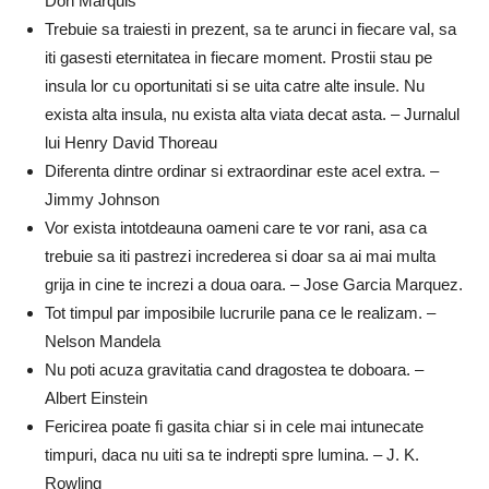
Don Marquis
Trebuie sa traiesti in prezent, sa te arunci in fiecare val, sa
iti gasesti eternitatea in fiecare moment. Prostii stau pe
insula lor cu oportunitati si se uita catre alte insule. Nu
exista alta insula, nu exista alta viata decat asta. – Jurnalul
lui Henry David Thoreau
Diferenta dintre ordinar si extraordinar este acel extra. –
Jimmy Johnson
Vor exista intotdeauna oameni care te vor rani, asa ca
trebuie sa iti pastrezi increderea si doar sa ai mai multa
grija in cine te increzi a doua oara. – Jose Garcia Marquez.
Tot timpul par imposibile lucrurile pana ce le realizam. –
Nelson Mandela
Nu poti acuza gravitatia cand dragostea te doboara. –
Albert Einstein
Fericirea poate fi gasita chiar si in cele mai intunecate
timpuri, daca nu uiti sa te indrepti spre lumina. – J. K.
Rowling