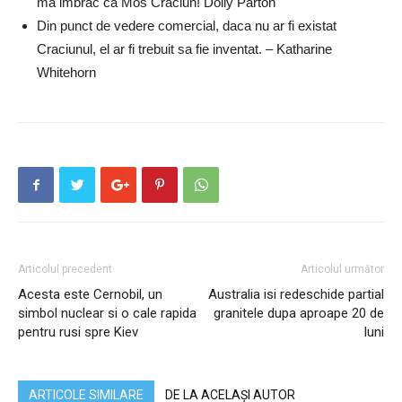
ma imbrac ca Mos Craciun! Dolly Parton
Din punct de vedere comercial, daca nu ar fi existat
Craciunul, el ar fi trebuit sa fie inventat. – Katharine
Whitehorn
Articolul precedent
Articolul următor
Acesta este Cernobil, un
Australia isi redeschide partial
simbol nuclear si o cale rapida
granitele dupa aproape 20 de
pentru rusi spre Kiev
luni
ARTICOLE SIMILARE
DE LA ACELAȘI AUTOR