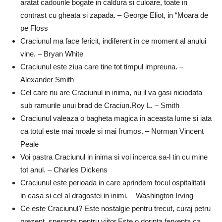
aratat cadourile bogate in caldura si culoare, toate in
contrast cu gheata si zapada. – George Eliot, in “Moara de
pe Floss
Craciunul ma face fericit, indiferent in ce moment al anului
vine. – Bryan White
Craciunul este ziua care tine tot timpul impreuna. –
Alexander Smith
Cel care nu are Craciunul in inima, nu il va gasi niciodata
sub ramurile unui brad de Craciun.Roy L. – Smith
Craciunul valeaza o bagheta magica in aceasta lume si iata
ca totul este mai moale si mai frumos. – Norman Vincent
Peale
Voi pastra Craciunul in inima si voi incerca sa-l tin cu mine
tot anul. – Charles Dickens
Craciunul este perioada in care aprindem focul ospitalitatii
in casa si cel al dragostei in inimi. – Washington Irving
Ce este Craciunul? Este nostalgie pentru trecut, curaj petru
prezent, speranta pentru viitor.Este o dorinta ferventa ca