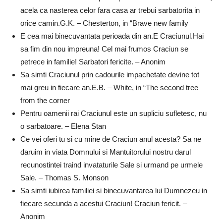
acela ca nasterea celor fara casa ar trebui sarbatorita in
orice camin.G.K. – Chesterton, in “Brave new family
E cea mai binecuvantata perioada din an.E Craciunul.Hai
sa fim din nou impreuna! Cel mai frumos Craciun se
petrece in familie! Sarbatori fericite. – Anonim
Sa simti Craciunul prin cadourile impachetate devine tot
mai greu in fiecare an.E.B. – White, in “The second tree
from the corner
Pentru oamenii rai Craciunul este un supliciu sufletesc, nu
o sarbatoare. – Elena Stan
Ce vei oferi tu si cu mine de Craciun anul acesta? Sa ne
daruim in viata Domnului si Mantuitorului nostru darul
recunostintei traind invataturile Sale si urmand pe urmele
Sale. – Thomas S. Monson
Sa simti iubirea familiei si binecuvantarea lui Dumnezeu in
fiecare secunda a acestui Craciun! Craciun fericit. –
Anonim