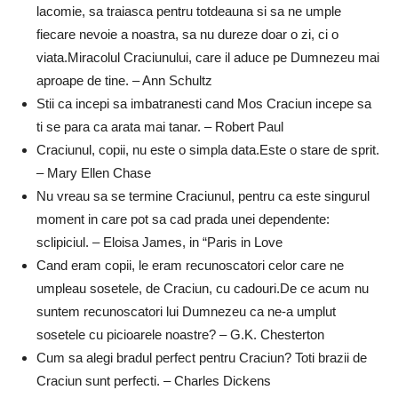
lacomie, sa traiasca pentru totdeauna si sa ne umple
fiecare nevoie a noastra, sa nu dureze doar o zi, ci o
viata.Miracolul Craciunului, care il aduce pe Dumnezeu mai
aproape de tine. – Ann Schultz
Stii ca incepi sa imbatranesti cand Mos Craciun incepe sa
ti se para ca arata mai tanar. – Robert Paul
Craciunul, copii, nu este o simpla data.Este o stare de sprit.
– Mary Ellen Chase
Nu vreau sa se termine Craciunul, pentru ca este singurul
moment in care pot sa cad prada unei dependente:
sclipiciul. – Eloisa James, in “Paris in Love
Cand eram copii, le eram recunoscatori celor care ne
umpleau sosetele, de Craciun, cu cadouri.De ce acum nu
suntem recunoscatori lui Dumnezeu ca ne-a umplut
sosetele cu picioarele noastre? – G.K. Chesterton
Cum sa alegi bradul perfect pentru Craciun? Toti brazii de
Craciun sunt perfecti. – Charles Dickens