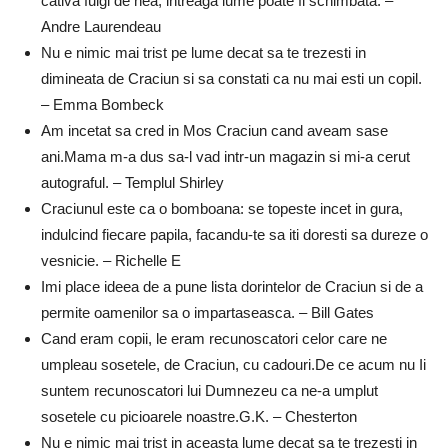
cativa fulgi de nea, intreaga lume poate fi schimbata. –
Andre Laurendeau
Nu e nimic mai trist pe lume decat sa te trezesti in
dimineata de Craciun si sa constati ca nu mai esti un copil.
– Emma Bombeck
Am incetat sa cred in Mos Craciun cand aveam sase
ani.Mama m-a dus sa-l vad intr-un magazin si mi-a cerut
autograful. – Templul Shirley
Craciunul este ca o bomboana: se topeste incet in gura,
indulcind fiecare papila, facandu-te sa iti doresti sa dureze o
vesnicie. – Richelle E
Imi place ideea de a pune lista dorintelor de Craciun si de a
permite oamenilor sa o impartaseasca. – Bill Gates
Cand eram copii, le eram recunoscatori celor care ne
umpleau sosetele, de Craciun, cu cadouri.De ce acum nu Ii
suntem recunoscatori lui Dumnezeu ca ne-a umplut
sosetele cu picioarele noastre.G.K. – Chesterton
Nu e nimic mai trist in aceasta lume decat sa te trezesti in