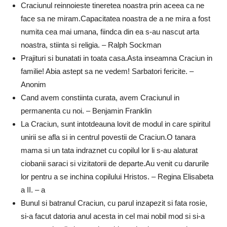
Craciunul reinnoieste tineretea noastra prin aceea ca ne
face sa ne miram.Capacitatea noastra de a ne mira a fost
numita cea mai umana, fiindca din ea s-au nascut arta
noastra, stiinta si religia. – Ralph Sockman
Prajituri si bunatati in toata casa.Asta inseamna Craciun in
familie! Abia astept sa ne vedem! Sarbatori fericite. –
Anonim
Cand avem constiinta curata, avem Craciunul in
permanenta cu noi. – Benjamin Franklin
La Craciun, sunt intotdeauna lovit de modul in care spiritul
unirii se afla si in centrul povestii de Craciun.O tanara
mama si un tata indraznet cu copilul lor li s-au alaturat
ciobanii saraci si vizitatorii de departe.Au venit cu darurile
lor pentru a se inchina copilului Hristos. – Regina Elisabeta
a II. – a
Bunul si batranul Craciun, cu parul inzapezit si fata rosie,
si-a facut datoria anul acesta in cel mai nobil mod si si-a