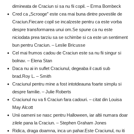
dimineata de Craciun si sa nu fii copil. – Erma Bombeck
Cred ca „Scrooge” este cea mai buna dintre povestile de
Craciun.Fiecare copil se incalzeste pentru ca este vorba
despre transformarea unui om.Se spune ca nu este
niciodata prea tarziu sa se schimbe si ca este un sentiment
bun pentru Craciun. – Leslie Bricusse
Cel mai frumos cadou de Craciun este sa nu fii singur si
bolnav. – Elena Stan
Daca nu ai in suflet Craciunul, degeaba il cauti sub
brad.Roy L. – Smith
Craciunul pentru mine a fost intotdeauna foarte simplu si
despre familie. – Julie Roberts
Craciunul nu va fi Craciun fara cadouri. – citat din Louisa
May Alcott
Unii oameni se nasc pentru Halloween, iar altii numara doar
zilele pana la Craciun. – Stephen Graham Jones
Ridica, draga doamna, inca un pahar.Este Craciunul, nu iti