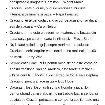
conspiratie a dragostei.Hamilton. – Wright Mabie
Craciunul este bucurie, bucurie religioasa, bucurie
interioara de lumina si pace. – Papa Francisc
Craciunul este perioada cand ai dor de acasa -chiar daca
esti deja acasa. – Carol Nelson
Craciunul… nu este un eveniment extern, ci o bucata din
casa cuiva pe care o poarta in inima lui. – Freya Stark
Nu iti face niciodata griji despre marimea bradului de
Craciun.In ochii copiilor este intotdeauna mai inalt de 100
de metri. – Larry Wild
Semnificatia Craciunului pentru mine, fie ca este vorba de
sensul traditional sau cel modern, este foarte simpla: a-i
iubi pe ceilalti. Ganditi-va, de ce trebuie totusi sa asteptam
Craciunul pentru a face asta? – Bob Hope
Daca as fi fost filosof as fi scris o filosofie a jucariilor,
demonstrand ca, in viata, nimic nu trebuie luat in serios, si
ca ziua de Craciun petrecuta in compania copiilor este una