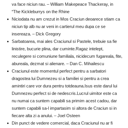
va face niciun rau. – William Makepeace Thackeray, in
“The Kickleburrys on the Rhine
Niciodata nu am crezut in Mos Craciun deoarece stiam ca
niciun tip alb nu ar veni in cartierul meu dupa ce se
insereaza. – Dick Gregory
Sarbatoarea, mai ales Craciunul si Pastele, trebuie sa fie
linistire, bucurie plina, dar cuminte.Ragaz intelept,
reculegere si comuniune familiala, nicidecum fugareala, fite,
abureala, dezmat si alienare. – Dan C. Mihailescu
Craciunul este momentul perfect pentru a sarbatori
dragostea lui Dumnezeu si a familiei si pentru a crea
amintiri care vor dura pentru totdeauna.Isus este darul lui
Dumnezeu perfect si de nedescris.Lucrul uimitor este ca
nu numai ca suntem capabili sa primim acest cadou, dar
suntem capabili sa-l impartasim si altora de Craciun si in
fiecare alta zi a anului. – Joel Osteen
Din punct de vedere comercial, daca Craciunul nu ar fi