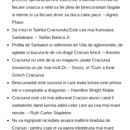
fiecare ceasca a vietii sa fie plina de binecuvantari bogate
si eterne si ca fiecare drum sa duca catre pace. – Agnes
Pharo
Sa crezi in Spiritul Craciunului.Este cea mai frumoasa
Sarbatoare. – Stefan Banica Jr
Profita de Sarbatori si odihneste-te! Uita de aglomeratie, de
agitatie si bucura-te de cei dragi! Craciun fericit. – Anonim
Craciunul nu vine de la un magazin, poate Craciunul
inseamna un pic mai mult.Dr. – Seuss, in “Cum a furat
Grinch Craciunul
Binecuvantat este sezonul in care toata lumea este prinsa
intr-o conspiratie a dragostei. – Hamilton Wright Mabie
Craciunul este cel mai adevarat Craciun atunci cand il
sarbatorim dand lumina iubirii celor care au cea mai mare
nevoie. – Ruth Carter Stapleton
Nu va ingrijorati niciodata asupra inaltimii bradului de
Craciun : pentru copii el va parea intotdeuna mai mare