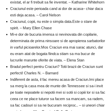
existat, el ar fi trebuit sa fie inventat. – Katharine Whitehorn
Craciunul este perioada cand ai dor de acasa– chiar daca
esti deja acasa. – Carol Nelson
Craciunul, copii, nu este o simpla data.Este o stare de
spirit. – Mary Ellen Chase
Mi-e dor de bucuria imensa si nevinovata din copilarie,
determinata de prima ninsoare si de apropierea sarbatorilor
in varful picioarelor.Mos Craciun era mai sarac atunci, dar
eu eram atat de bogata fiindca stiam sa ma bucur de
lucrurile marunte oferite de viata. – Elena Stan
Bradul perfect pentru Craciun? Totii brazii de Craciun sunt
perfecti! Charles N. – Barnard
Indiferent de asta, il fac mereu acasa de Craciun.Imi place
sa merg la casa mea de munte din Tennessee si sa-i invit
pe toate nepoatele si nepotii mei si sotii si copiii lor si sa fac
ceea ce ne place tuturor sa facem sa mancam, sa radem,
sa fac cadouri si sa ne bucuram reciproc.. – si uneori chiar