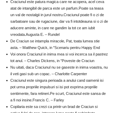
Craciunul este patura magica care ne acopera, acel ceva
atat de intangibil de parca este un parfum.Poate sa teasa
un val de nostalgii in jurul nostru.Craciunul poate fi o zi de
sarbatoare sau de rugaciune, dar va fi intotdeauna si o zi de
aducere aminte, in care ne gandim la tot ce am iubit
vreodata.Augusta E. – Rundel
De Craciun se intampla miracole, Pat, toata lumea stie
asta. – Matthew Quick, in “Scenariu pentru Happy End
Voi onora Craciunul in inima mea si voi incerca sa il pastrez
tot anul. – Charles Dickens, in “Poveste de Craciun
Nu uitati, daca Craciunul nu se gaseste in inima voastra, nu
il veti gasi sub un copac. – Charlotte Carpenter
Craciunul este singura perioada a anului cand oamenii isi
pot urma propriile impulsuri si isi pot exprima propriile
sentimente, fara retineri.Pe scurt, Craciunul este sansa de
a fi noi insine.Francis C. – Farley
Copilaria este sa crezi ca printr-un brad de Craciun si