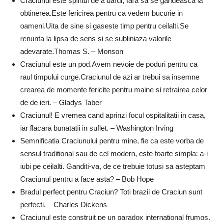
Craciunul este spiritul de a darui, fara sa se gandeasca la
obtinerea.Este fericirea pentru ca vedem bucurie in
oameni.Uita de sine si gaseste timp pentru ceilalti.Se
renunta la lipsa de sens si se subliniaza valorile
adevarate.Thomas S. – Monson
Craciunul este un pod.Avem nevoie de poduri pentru ca
raul timpului curge.Craciunul de azi ar trebui sa insemne
crearea de momente fericite pentru maine si retrairea celor
de de ieri. – Gladys Taber
Craciunul! E vremea cand aprinzi focul ospitalitatii in casa,
iar flacara bunatatii in suflet. – Washington Irving
Semnificatia Craciunului pentru mine, fie ca este vorba de
sensul traditional sau de cel modern, este foarte simpla: a-i
iubi pe ceilalti. Ganditi-va, de ce trebuie totusi sa asteptam
Craciunul pentru a face asta? – Bob Hope
Bradul perfect pentru Craciun? Toti brazii de Craciun sunt
perfecti. – Charles Dickens
Craciunul este construit pe un paradox international frumos,