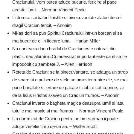
Craciunului, vom putea aduce bucurie, fericire si pace
acestei lumi. – Norman Vincent Peale
Iti doresc sarbatori linistite si binecuvantate alaturi de cei
dragi! Craciun fericit. – Anonim
Mi-as dori sa pun Spiritul Craciunului intr-un borcan si sa
ma bucur de el in fiecare luna. – Harlan Miller
Nu conteaza daca bradul de Craciun este natural, din
plastic sau aluminiu.Cu adevarat important este ca el sa fie
impodobit cu zambete.J. – Allen Harrison
Reteta de Craciun: se ia binecuvantare, se adauga un strop
de soare si o pulbere de stele se amesteca-ntre ele, se mai
pune bunatate si iertare de pacate si iubire cat cuprine, iar
de la Iisus Hristos s-aveti un Craciun frumos. – Anonim
Craciunul invarte o bagheta magica deasupra lumii si iata,
totul e mai moale si mai frumos. – Norman Vincent Peale
Un dar micut de Craciun pentru un om sarman ii poate
aduce veselie timp de-un an. – Walter Scott