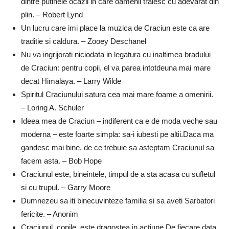
dintre putinele ocazii in care oamenii traiesc cu adevarat din
plin. – Robert Lynd
Un lucru care imi place la muzica de Craciun este ca are
traditie si caldura. – Zooey Deschanel
Nu va ingrijorati niciodata in legatura cu inaltimea bradului
de Craciun: pentru copii, el va parea intotdeuna mai mare
decat Himalaya. – Larry Wilde
Spiritul Craciunului satura cea mai mare foame a omenirii.
– Loring A. Schuler
Ideea mea de Craciun – indiferent ca e de moda veche sau
moderna – este foarte simpla: sa-i iubesti pe altii.Daca ma
gandesc mai bine, de ce trebuie sa asteptam Craciunul sa
facem asta. – Bob Hope
Craciunul este, bineintele, timpul de a sta acasa cu sufletul
si cu trupul. – Garry Moore
Dumnezeu sa iti binecuvinteze familia si sa aveti Sarbatori
fericite. – Anonim
Craciunul, copile, este dragostea in actiune.De fiecare data