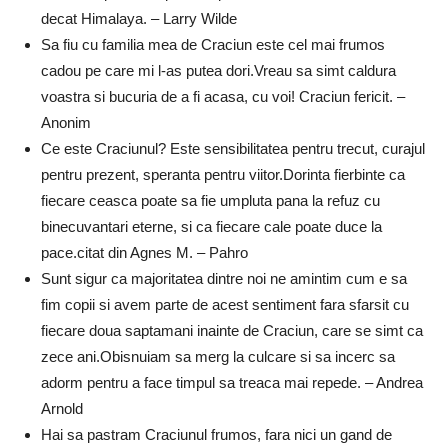
decat Himalaya. – Larry Wilde
Sa fiu cu familia mea de Craciun este cel mai frumos
cadou pe care mi l-as putea dori.Vreau sa simt caldura
voastra si bucuria de a fi acasa, cu voi! Craciun fericit. –
Anonim
Ce este Craciunul? Este sensibilitatea pentru trecut, curajul
pentru prezent, speranta pentru viitor.Dorinta fierbinte ca
fiecare ceasca poate sa fie umpluta pana la refuz cu
binecuvantari eterne, si ca fiecare cale poate duce la
pace.citat din Agnes M. – Pahro
Sunt sigur ca majoritatea dintre noi ne amintim cum e sa
fim copii si avem parte de acest sentiment fara sfarsit cu
fiecare doua saptamani inainte de Craciun, care se simt ca
zece ani.Obisnuiam sa merg la culcare si sa incerc sa
adorm pentru a face timpul sa treaca mai repede. – Andrea
Arnold
Hai sa pastram Craciunul frumos, fara nici un gand de