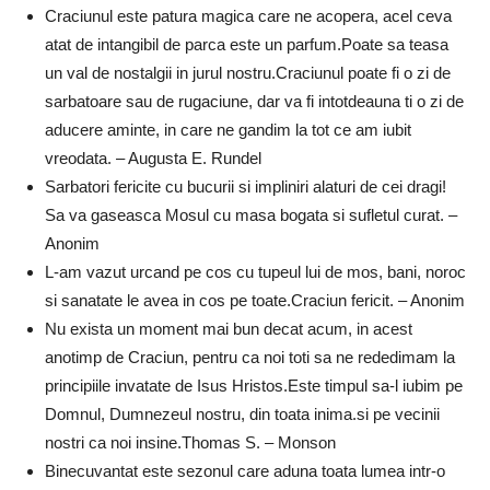
Craciunul este patura magica care ne acopera, acel ceva
atat de intangibil de parca este un parfum.Poate sa teasa
un val de nostalgii in jurul nostru.Craciunul poate fi o zi de
sarbatoare sau de rugaciune, dar va fi intotdeauna ti o zi de
aducere aminte, in care ne gandim la tot ce am iubit
vreodata. – Augusta E. Rundel
Sarbatori fericite cu bucurii si impliniri alaturi de cei dragi!
Sa va gaseasca Mosul cu masa bogata si sufletul curat. –
Anonim
L-am vazut urcand pe cos cu tupeul lui de mos, bani, noroc
si sanatate le avea in cos pe toate.Craciun fericit. – Anonim
Nu exista un moment mai bun decat acum, in acest
anotimp de Craciun, pentru ca noi toti sa ne rededimam la
principiile invatate de Isus Hristos.Este timpul sa-l iubim pe
Domnul, Dumnezeul nostru, din toata inima.si pe vecinii
nostri ca noi insine.Thomas S. – Monson
Binecuvantat este sezonul care aduna toata lumea intr-o