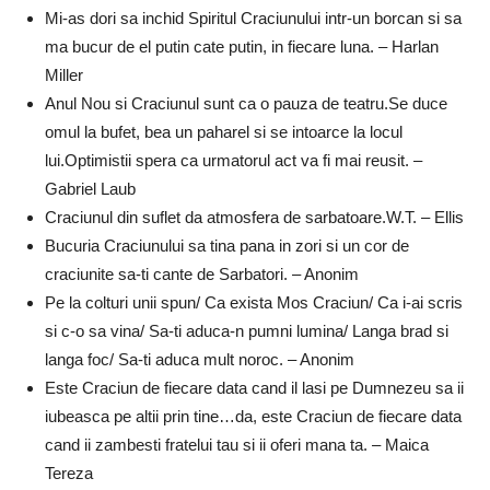
Mi-as dori sa inchid Spiritul Craciunului intr-un borcan si sa
ma bucur de el putin cate putin, in fiecare luna. – Harlan
Miller
Anul Nou si Craciunul sunt ca o pauza de teatru.Se duce
omul la bufet, bea un paharel si se intoarce la locul
lui.Optimistii spera ca urmatorul act va fi mai reusit. –
Gabriel Laub
Craciunul din suflet da atmosfera de sarbatoare.W.T. – Ellis
Bucuria Craciunului sa tina pana in zori si un cor de
craciunite sa-ti cante de Sarbatori. – Anonim
Pe la colturi unii spun/ Ca exista Mos Craciun/ Ca i-ai scris
si c-o sa vina/ Sa-ti aduca-n pumni lumina/ Langa brad si
langa foc/ Sa-ti aduca mult noroc. – Anonim
Este Craciun de fiecare data cand il lasi pe Dumnezeu sa ii
iubeasca pe altii prin tine…da, este Craciun de fiecare data
cand ii zambesti fratelui tau si ii oferi mana ta. – Maica
Tereza