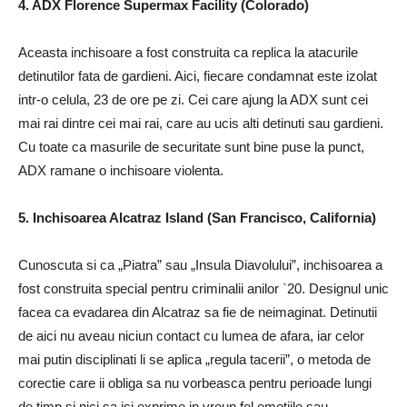
4. ADX Florence Supermax Facility (Colorado)
Aceasta inchisoare a fost construita ca replica la atacurile
detinutilor fata de gardieni. Aici, fiecare condamnat este izolat
intr-o celula, 23 de ore pe zi. Cei care ajung la ADX sunt cei
mai rai dintre cei mai rai, care au ucis alti detinuti sau gardieni.
Cu toate ca masurile de securitate sunt bine puse la punct,
ADX ramane o inchisoare violenta.
5. Inchisoarea Alcatraz Island (San Francisco, California)
Cunoscuta si ca „Piatra” sau „Insula Diavolului”, inchisoarea a
fost construita special pentru criminalii anilor `20. Designul unic
facea ca evadarea din Alcatraz sa fie de neimaginat. Detinutii
de aici nu aveau niciun contact cu lumea de afara, iar celor
mai putin disciplinati li se aplica „regula tacerii”, o metoda de
corectie care ii obliga sa nu vorbeasca pentru perioade lungi
de timp si nici sa isi exprime in vreun fel emotiile sau