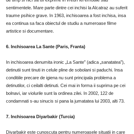
sentimentele. Mare parte dintre cei inchisi la Alcatraz au suferit
traume psihice grave. In 1963, inchisoarea a fost inchisa, insa
ea continua sa faca obiectul de studiu a numeroase filme
artistice si documentare.
6. Inchisoarea La Sante (Paris, Franta)
In inchisoarea denumita ironic „La Sante” (adica „sanatatea”),
detinutii sunt tinuti in celule pline de sobolani si paduchi. Insa
conditiile precare de igiena nu sunt principala problema a
detinutilor, ci ceilalti detinuti. Cei mai in forma ii suprima pe cei
bolnavi, iar violurile sunt la ordinea zilei. In 2002, 122 de
condamnati s-au sinucis si pana la jumatatea lui 2003, alti 73.
7. Inchisoarea Diyarbakir (Turcia)
Diyarbakir este cunoscuta pentru numeroasele situatii in care