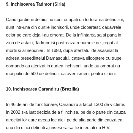
9. Inchisoarea Tadmor (Siria)
Cand gardienii de aici nu sunt ocupati cu torturarea detinutilor,
sunt intr-una din curtile inchisorii, unde ciopartesc cadavrele
celor pe care deja i-au omorat. De la infiintarea sa si pana in
ziua de astazi, Tadmor isi pastreaza renumele de „regat al
mortii si al nebuniei”. In 1980, dupa atentatul de asasinat la
adresa presedintelui Damascului, cateva elicoptere cu trupe
comando au aterizat in curtea inchisorii, unde au omorat nu
mai putin de 500 de detinuti, ca avertisment pentru sirieni.
10. Inchisoarea Carandiru (Brazilia)
In 46 de ani de functionare, Carandiru a facut 1300 de victime.
In 2002 s-a luat decizia de a fi inchisa, pe de o parte din cauza
atrocitatilor care aveau loc aici, pe de alta parte din cauza ca
unu din cinci detinuti ajunsesera sa fie infectati cu HIV.