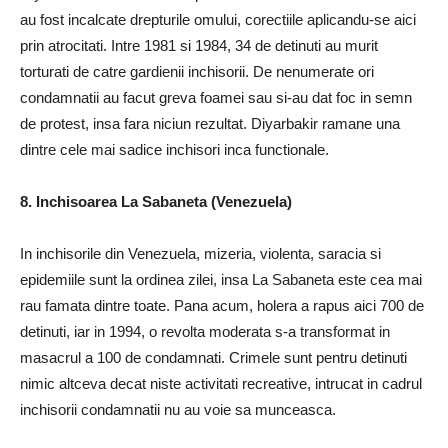
au fost incalcate drepturile omului, corectiile aplicandu-se aici
prin atrocitati. Intre 1981 si 1984, 34 de detinuti au murit
torturati de catre gardienii inchisorii. De nenumerate ori
condamnatii au facut greva foamei sau si-au dat foc in semn
de protest, insa fara niciun rezultat. Diyarbakir ramane una
dintre cele mai sadice inchisori inca functionale.
8. Inchisoarea La Sabaneta (Venezuela)
In inchisorile din Venezuela, mizeria, violenta, saracia si
epidemiile sunt la ordinea zilei, insa La Sabaneta este cea mai
rau famata dintre toate. Pana acum, holera a rapus aici 700 de
detinuti, iar in 1994, o revolta moderata s-a transformat in
masacrul a 100 de condamnati. Crimele sunt pentru detinuti
nimic altceva decat niste activitati recreative, intrucat in cadrul
inchisorii condamnatii nu au voie sa munceasca.