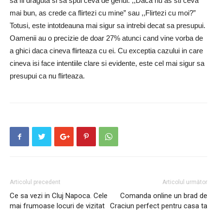
sa fii draguta si sa spui ceva de genul: ,,Daca nu as sti ceva
mai bun, as crede ca flirtezi cu mine” sau ,,Flirtezi cu moi?”
Totusi, este intotdeauna mai sigur sa intrebi decat sa presupui.
Oamenii au o precizie de doar 27% atunci cand vine vorba de
a ghici daca cineva flirteaza cu ei. Cu exceptia cazului in care
cineva isi face intentiile clare si evidente, este cel mai sigur sa
presupui ca nu flirteaza.
Articolul precedent
Articolul următor
Ce sa vezi in Cluj Napoca. Cele
Comanda online un brad de
mai frumoase locuri de vizitat
Craciun perfect pentru casa ta