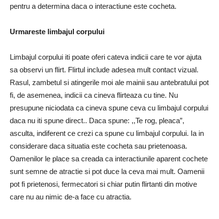
pentru a determina daca o interactiune este cocheta.
Urmareste limbajul corpului
Limbajul corpului iti poate oferi cateva indicii care te vor ajuta
sa observi un flirt. Flirtul include adesea mult contact vizual.
Rasul, zambetul si atingerile moi ale mainii sau antebratului pot
fi, de asemenea, indicii ca cineva flirteaza cu tine. Nu
presupune niciodata ca cineva spune ceva cu limbajul corpului
daca nu iti spune direct.. Daca spune: ,,Te rog, pleaca”,
asculta, indiferent ce crezi ca spune cu limbajul corpului. Ia in
considerare daca situatia este cocheta sau prietenoasa.
Oamenilor le place sa creada ca interactiunile aparent cochete
sunt semne de atractie si pot duce la ceva mai mult. Oamenii
pot fi prietenosi, fermecatori si chiar putin flirtanti din motive
care nu au nimic de-a face cu atractia.