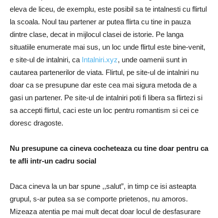
eleva de liceu, de exemplu, este posibil sa te intalnesti cu flirtul
la scoala. Noul tau partener ar putea flirta cu tine in pauza
dintre clase, decat in mijlocul clasei de istorie. Pe langa
situatiile enumerate mai sus, un loc unde flirtul este bine-venit,
e site-ul de intalniri, ca
Intalniri.xyz
, unde oamenii sunt in
cautarea partenerilor de viata. Flirtul, pe site-ul de intalniri nu
doar ca se presupune dar este cea mai sigura metoda de a
gasi un partener. Pe site-ul de intalniri poti fi libera sa flirtezi si
sa accepti flirtul, caci este un loc pentru romantism si cei ce
doresc dragoste.
Nu presupune ca cineva cocheteaza cu tine doar pentru ca
te afli intr-un cadru social
Daca cineva la un bar spune ,,salut”, in timp ce isi asteapta
grupul, s-ar putea sa se comporte prietenos, nu amoros.
Mizeaza atentia pe mai mult decat doar locul de desfasurare