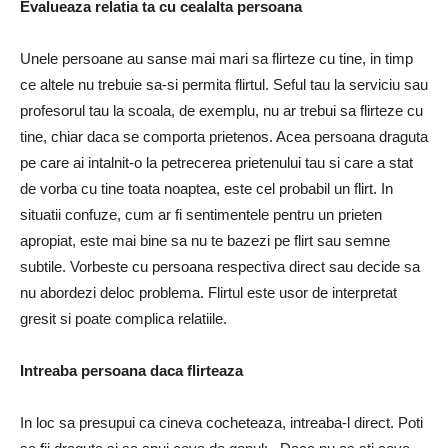
Evalueaza relatia ta cu cealalta persoana
Unele persoane au sanse mai mari sa flirteze cu tine, in timp
ce altele nu trebuie sa-si permita flirtul. Seful tau la serviciu sau
profesorul tau la scoala, de exemplu, nu ar trebui sa flirteze cu
tine, chiar daca se comporta prietenos. Acea persoana draguta
pe care ai intalnit-o la petrecerea prietenului tau si care a stat
de vorba cu tine toata noaptea, este cel probabil un flirt. In
situatii confuze, cum ar fi sentimentele pentru un prieten
apropiat, este mai bine sa nu te bazezi pe flirt sau semne
subtile. Vorbeste cu persoana respectiva direct sau decide sa
nu abordezi deloc problema. Flirtul este usor de interpretat
gresit si poate complica relatiile.
Intreaba persoana daca flirteaza
In loc sa presupui ca cineva cocheteaza, intreaba-l direct. Poti