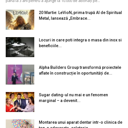
până la 3 ani pentru a ajunge la 10.000 de abonați pe...
20 Martie: LeVioN, prima trupă AI de Spiritual
Metal, lansează „Embrace...
Locuri in care poti integra o masa din inox si
beneficiile...
Alpha Builders Group transformă proiectele
aflate în construcție în oportunități de...
Sugar dating-ul nu mai e un fenomen
marginal – a devenit...
Montarea unui aparat dentar intr-o clinica de
top, o adevarata „calatorie...