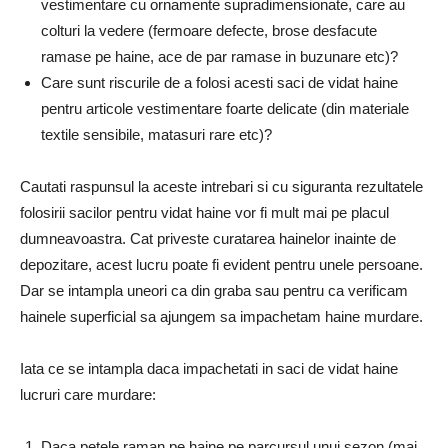
vestimentare cu ornamente supradimensionate, care au
colturi la vedere (fermoare defecte, brose desfacute
ramase pe haine, ace de par ramase in buzunare etc)?
Care sunt riscurile de a folosi acesti saci de vidat haine
pentru articole vestimentare foarte delicate (din materiale
textile sensibile, matasuri rare etc)?
Cautati raspunsul la aceste intrebari si cu siguranta rezultatele
folosirii sacilor pentru vidat haine vor fi mult mai pe placul
dumneavoastra. Cat priveste curatarea hainelor inainte de
depozitare, acest lucru poate fi evident pentru unele persoane.
Dar se intampla uneori ca din graba sau pentru ca verificam
hainele superficial sa ajungem sa impachetam haine murdare.
Iata ce se intampla daca impachetati in saci de vidat haine
lucruri care murdare:
Daca petele raman pe haine pe parcursul unui sezon (mai