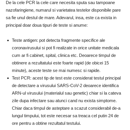
De la cele PCR la cele care necesita sputa sau tampoane
nazofaringiene, numarul si varietatea testelor disponibile pare
sa fie unul destul de mare. Adevarul, insa, este ca exista in
principal doar doua tipuri de teste si anume:
Teste antigen: pot detecta fragmente specifice ale
coronavirusului si pot fi realizate in orice unitate medicala
cum ar fi cabinet, spital, clinica etc. Deoarece timpul de
obtinere a rezultatului este foarte rapid (de obicei 15
minute), aceste teste se mai numesc si rapide.
Test PCR: acest tip de test este considerat testul principal
de detectare a virusului SARS-CoV-2 deoarece identifica
ARN-ul virusului (materialul sau genetic) chiar si la cateva
zile dupa infectare sau atunci cand nu exista simptome.
Chiar daca timpul de asteptare a scazut considerabil de-a
lungul timpului, tot este necesar sa treaca cel putin 24 de
ore pentru a obtine rezultatul testului.