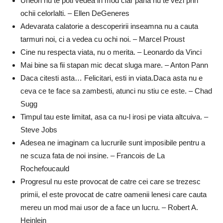
Uneori nu te poti vedea in mod clar pana nu te vezi prin
ochii celorlalti. – Ellen DeGeneres
Adevarata calatorie a descoperirii inseamna nu a cauta
tarmuri noi, ci a vedea cu ochi noi. – Marcel Proust
Cine nu respecta viata, nu o merita. – Leonardo da Vinci
Mai bine sa fii stapan mic decat sluga mare. – Anton Pann
Daca citesti asta… Felicitari, esti in viata.Daca asta nu e
ceva ce te face sa zambesti, atunci nu stiu ce este. – Chad
Sugg
Timpul tau este limitat, asa ca nu-l irosi pe viata altcuiva. –
Steve Jobs
Adesea ne imaginam ca lucrurile sunt imposibile pentru a
ne scuza fata de noi insine. – Francois de La
Rochefoucauld
Progresul nu este provocat de catre cei care se trezesc
primii, el este provocat de catre oamenii lenesi care cauta
mereu un mod mai usor de a face un lucru. – Robert A.
Heinlein