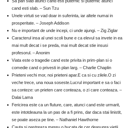
Sa pari slab atunci cand esti puternic si puternic atunci
cand esti slab. – Sun Tzu
Unele virtuti se vad doar in suferinta, iar altele numai in
prosperitate. – Joseph Addison
Nu e important de unde incepi, ci unde ajungi. – Zig Ziglar
Caracterul insa al unei scoli bune e ca elevul sa invete in ea
mai mult decat i se preda, mai mult decat stie insusi
profesorul. – Anonim
Viata este o tragedie cand este privita in prim-plan si o
comedie cand o privesti in plan larg. – Charlie Chaplin
Prieteni vechi mor, noi prieteni apar.E ca si cu zilele.O zi
veche trece, una noua soseste.Lucrul important e sa o faci
sa conteze: un prieten care conteaza, o zi care conteaza. –
Dalai Lama
Fericirea este ca un fluture, care, atunci cand este urmarit,
este intotdeauna la un pas de a fi prins, dar daca stai linistit,
se poate aseza pe tine. – Nathaniel Hawthorne
Cauta si pastreaza mereu o bucata de cer deasupra vietii