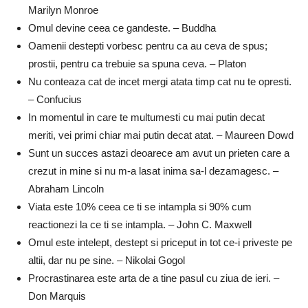
Marilyn Monroe
Omul devine ceea ce gandeste. – Buddha
Oamenii destepti vorbesc pentru ca au ceva de spus;
prostii, pentru ca trebuie sa spuna ceva. – Platon
Nu conteaza cat de incet mergi atata timp cat nu te opresti.
– Confucius
In momentul in care te multumesti cu mai putin decat
meriti, vei primi chiar mai putin decat atat. – Maureen Dowd
Sunt un succes astazi deoarece am avut un prieten care a
crezut in mine si nu m-a lasat inima sa-l dezamagesc. –
Abraham Lincoln
Viata este 10% ceea ce ti se intampla si 90% cum
reactionezi la ce ti se intampla. – John C. Maxwell
Omul este intelept, destept si priceput in tot ce-i priveste pe
altii, dar nu pe sine. – Nikolai Gogol
Procrastinarea este arta de a tine pasul cu ziua de ieri. –
Don Marquis