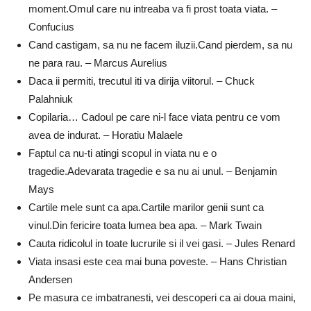
moment.Omul care nu intreaba va fi prost toata viata. –
Confucius
Cand castigam, sa nu ne facem iluzii.Cand pierdem, sa nu
ne para rau. – Marcus Aurelius
Daca ii permiti, trecutul iti va dirija viitorul. – Chuck
Palahniuk
Copilaria… Cadoul pe care ni-l face viata pentru ce vom
avea de indurat. – Horatiu Malaele
Faptul ca nu-ti atingi scopul in viata nu e o
tragedie.Adevarata tragedie e sa nu ai unul. – Benjamin
Mays
Cartile mele sunt ca apa.Cartile marilor genii sunt ca
vinul.Din fericire toata lumea bea apa. – Mark Twain
Cauta ridicolul in toate lucrurile si il vei gasi. – Jules Renard
Viata insasi este cea mai buna poveste. – Hans Christian
Andersen
Pe masura ce imbatranesti, vei descoperi ca ai doua maini,