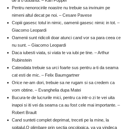
de a o dobandi. – Karl Popper
Pentru nenorocirile noastre nu trebuie sa invinuim pe
nimeni altul decat pe noi. – Cesare Pavese
Copiii gasesc totul in nimic, oamenii gasesc nimic in tot. –
Giacomo Leopardi
Oamenii sunt ridicoli doar atunci cand vor sa para ceea ce
nu sunt. – Giacomo Leopardi
Daca iubesti viata, si viata te va iubi pe tine. – Arthur
Rubinstein
Cateodata trebuie sa urci foarte sus pentru a-ti da seama
cat esti de mic. – Felix Baumgartner
Orice ne-am dori, trebuie sa ne rugam si sa credem ca
vom obtine. – Evanghelia dupa Matei
Bucura-te de lucrurile mici, pentru ca intr-o zi te vei uita
inapoi si iti vei da seama ca au fost cele mai importante. –
Robert Brault
Cand sunteti complet deprimat, treceti pe la mine, la
spitalul.O plimbare prin sectia oncologica, va va vindeca