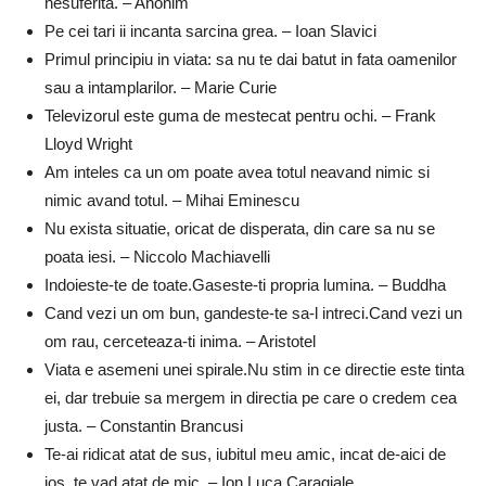
nesuferita. – Anonim
Pe cei tari ii incanta sarcina grea. – Ioan Slavici
Primul principiu in viata: sa nu te dai batut in fata oamenilor
sau a intamplarilor. – Marie Curie
Televizorul este guma de mestecat pentru ochi. – Frank
Lloyd Wright
Am inteles ca un om poate avea totul neavand nimic si
nimic avand totul. – Mihai Eminescu
Nu exista situatie, oricat de disperata, din care sa nu se
poata iesi. – Niccolo Machiavelli
Indoieste-te de toate.Gaseste-ti propria lumina. – Buddha
Cand vezi un om bun, gandeste-te sa-l intreci.Cand vezi un
om rau, cerceteaza-ti inima. – Aristotel
Viata e asemeni unei spirale.Nu stim in ce directie este tinta
ei, dar trebuie sa mergem in directia pe care o credem cea
justa. – Constantin Brancusi
Te-ai ridicat atat de sus, iubitul meu amic, incat de-aici de
jos, te vad atat de mic. – Ion Luca Caragiale