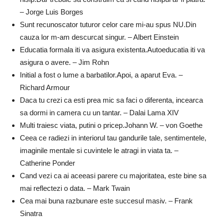
– Jorge Luis Borges
Sunt recunoscator tuturor celor care mi-au spus NU.Din
cauza lor m-am descurcat singur. – Albert Einstein
Educatia formala iti va asigura existenta.Autoeducatia iti va
asigura o avere. – Jim Rohn
Initial a fost o lume a barbatilor.Apoi, a aparut Eva. –
Richard Armour
Daca tu crezi ca esti prea mic sa faci o diferenta, incearca
sa dormi in camera cu un tantar. – Dalai Lama XIV
Multi traiesc viata, putini o pricep.Johann W. – von Goethe
Ceea ce radiezi in interiorul tau gandurile tale, sentimentele,
imaginile mentale si cuvintele le atragi in viata ta. –
Catherine Ponder
Cand vezi ca ai aceeasi parere cu majoritatea, este bine sa
mai reflectezi o data. – Mark Twain
Cea mai buna razbunare este succesul masiv. – Frank
Sinatra