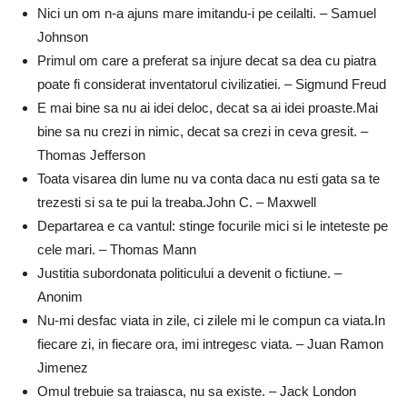
Nici un om n-a ajuns mare imitandu-i pe ceilalti. – Samuel
Johnson
Primul om care a preferat sa injure decat sa dea cu piatra
poate fi considerat inventatorul civilizatiei. – Sigmund Freud
E mai bine sa nu ai idei deloc, decat sa ai idei proaste.Mai
bine sa nu crezi in nimic, decat sa crezi in ceva gresit. –
Thomas Jefferson
Toata visarea din lume nu va conta daca nu esti gata sa te
trezesti si sa te pui la treaba.John C. – Maxwell
Departarea e ca vantul: stinge focurile mici si le inteteste pe
cele mari. – Thomas Mann
Justitia subordonata politicului a devenit o fictiune. –
Anonim
Nu-mi desfac viata in zile, ci zilele mi le compun ca viata.In
fiecare zi, in fiecare ora, imi intregesc viata. – Juan Ramon
Jimenez
Omul trebuie sa traiasca, nu sa existe. – Jack London