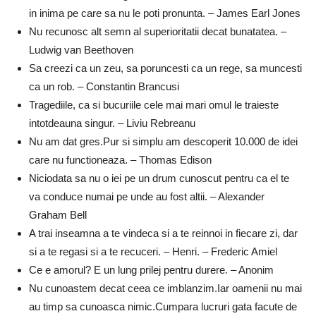
in inima pe care sa nu le poti pronunta. – James Earl Jones
Nu recunosc alt semn al superioritatii decat bunatatea. –
Ludwig van Beethoven
Sa creezi ca un zeu, sa poruncesti ca un rege, sa muncesti
ca un rob. – Constantin Brancusi
Tragediile, ca si bucuriile cele mai mari omul le traieste
intotdeauna singur. – Liviu Rebreanu
Nu am dat gres.Pur si simplu am descoperit 10.000 de idei
care nu functioneaza. – Thomas Edison
Niciodata sa nu o iei pe un drum cunoscut pentru ca el te
va conduce numai pe unde au fost altii. – Alexander
Graham Bell
A trai inseamna a te vindeca si a te reinnoi in fiecare zi, dar
si a te regasi si a te recuceri. – Henri. – Frederic Amiel
Ce e amorul? E un lung prilej pentru durere. – Anonim
Nu cunoastem decat ceea ce imblanzim.Iar oamenii nu mai
au timp sa cunoasca nimic.Cumpara lucruri gata facute de