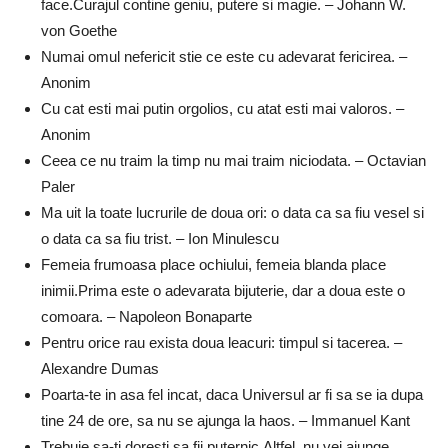
face.Curajul contine geniu, putere si magie. – Johann W.
von Goethe
Numai omul nefericit stie ce este cu adevarat fericirea. –
Anonim
Cu cat esti mai putin orgolios, cu atat esti mai valoros. –
Anonim
Ceea ce nu traim la timp nu mai traim niciodata. – Octavian
Paler
Ma uit la toate lucrurile de doua ori: o data ca sa fiu vesel si
o data ca sa fiu trist. – Ion Minulescu
Femeia frumoasa place ochiului, femeia blanda place
inimii.Prima este o adevarata bijuterie, dar a doua este o
comoara. – Napoleon Bonaparte
Pentru orice rau exista doua leacuri: timpul si tacerea. –
Alexandre Dumas
Poarta-te in asa fel incat, daca Universul ar fi sa se ia dupa
tine 24 de ore, sa nu se ajunga la haos. – Immanuel Kant
Trebuie sa-ti doresti sa fii puternic.Altfel, nu vei ajunge