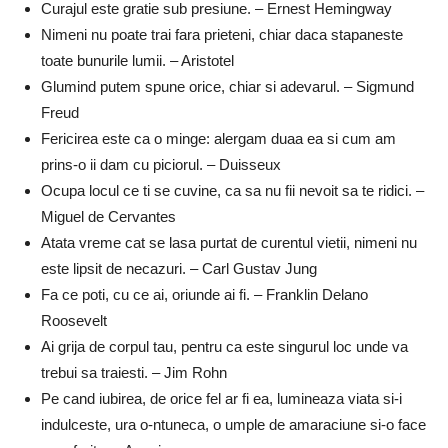
Curajul este gratie sub presiune. – Ernest Hemingway
Nimeni nu poate trai fara prieteni, chiar daca stapaneste
toate bunurile lumii. – Aristotel
Glumind putem spune orice, chiar si adevarul. – Sigmund
Freud
Fericirea este ca o minge: alergam duaa ea si cum am
prins-o ii dam cu piciorul. – Duisseux
Ocupa locul ce ti se cuvine, ca sa nu fii nevoit sa te ridici. –
Miguel de Cervantes
Atata vreme cat se lasa purtat de curentul vietii, nimeni nu
este lipsit de necazuri. – Carl Gustav Jung
Fa ce poti, cu ce ai, oriunde ai fi. – Franklin Delano
Roosevelt
Ai grija de corpul tau, pentru ca este singurul loc unde va
trebui sa traiesti. – Jim Rohn
Pe cand iubirea, de orice fel ar fi ea, lumineaza viata si-i
indulceste, ura o-ntuneca, o umple de amaraciune si-o face