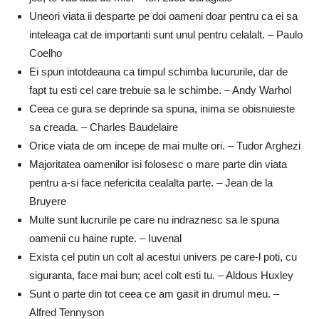
Uneori viata ii desparte pe doi oameni doar pentru ca ei sa
inteleaga cat de importanti sunt unul pentru celalalt. – Paulo
Coelho
Ei spun intotdeauna ca timpul schimba lucururile, dar de
fapt tu esti cel care trebuie sa le schimbe. – Andy Warhol
Ceea ce gura se deprinde sa spuna, inima se obisnuieste
sa creada. – Charles Baudelaire
Orice viata de om incepe de mai multe ori. – Tudor Arghezi
Majoritatea oamenilor isi folosesc o mare parte din viata
pentru a-si face nefericita cealalta parte. – Jean de la
Bruyere
Multe sunt lucrurile pe care nu indraznesc sa le spuna
oamenii cu haine rupte. – Iuvenal
Exista cel putin un colt al acestui univers pe care-l poti, cu
siguranta, face mai bun; acel colt esti tu. – Aldous Huxley
Sunt o parte din tot ceea ce am gasit in drumul meu. –
Alfred Tennyson