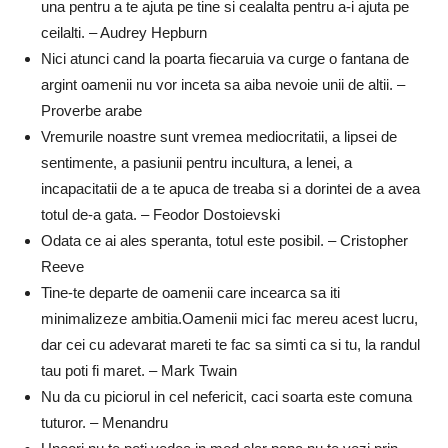
una pentru a te ajuta pe tine si cealalta pentru a-i ajuta pe
ceilalti. – Audrey Hepburn
Nici atunci cand la poarta fiecaruia va curge o fantana de
argint oamenii nu vor inceta sa aiba nevoie unii de altii. –
Proverbe arabe
Vremurile noastre sunt vremea mediocritatii, a lipsei de
sentimente, a pasiunii pentru incultura, a lenei, a
incapacitatii de a te apuca de treaba si a dorintei de a avea
totul de-a gata. – Feodor Dostoievski
Odata ce ai ales speranta, totul este posibil. – Cristopher
Reeve
Tine-te departe de oamenii care incearca sa iti
minimalizeze ambitia.Oamenii mici fac mereu acest lucru,
dar cei cu adevarat mareti te fac sa simti ca si tu, la randul
tau poti fi maret. – Mark Twain
Nu da cu piciorul in cel nefericit, caci soarta este comuna
tuturor. – Menandru