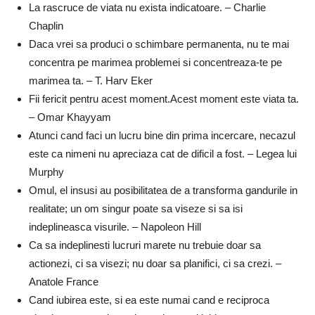
La rascruce de viata nu exista indicatoare. – Charlie
Chaplin
Daca vrei sa produci o schimbare permanenta, nu te mai
concentra pe marimea problemei si concentreaza-te pe
marimea ta. – T. Harv Eker
Fii fericit pentru acest moment.Acest moment este viata ta.
– Omar Khayyam
Atunci cand faci un lucru bine din prima incercare, necazul
este ca nimeni nu apreciaza cat de dificil a fost. – Legea lui
Murphy
Omul, el insusi au posibilitatea de a transforma gandurile in
realitate; un om singur poate sa viseze si sa isi
indeplineasca visurile. – Napoleon Hill
Ca sa indeplinesti lucruri marete nu trebuie doar sa
actionezi, ci sa visezi; nu doar sa planifici, ci sa crezi. –
Anatole France
Cand iubirea este, si ea este numai cand e reciproca