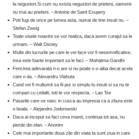
la negustori.Si cum nu exista negustori de prieteni, oamenii
nu mai au prieteni. – Antoine de Saint Exupery
Poti fugi de orice pe lumea asta, numai de tine insuti nu. –
Stefan Zweig
Toate visele noastre se vor realiza, daca avem curajul sa le
urmam. – Walt Disney
Multe din lucrurile pe care le vei face vor fi nesemnificative,
insa este foarte important sa le faci. – Mahatma Gandhi
Fericirea adevarata n-o are si nu poate s-o aiba decat acela
care o da. – Alexandru Vlahuta
Cand vei fi multumit sa fii pur si simplu tu insuti si sa nu te
compari cu ceilalti, toti te vor respecta. – Lao Tse
Pasarile care se nasc in cusca au impresia ca a zbura este
o boala. – Alejandro Jodorowski
Daca ai inceput sa faci ceva maret, continua tot asa, nu
pierde din elan. – Anonim
Cele mai importante doua zile din viata ta sunt ziua in care