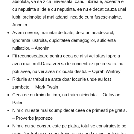
absoluta, va sa zica universala; cand iubirea e, aceasta e
cu neputinta si de e cu neputinta, ea nu e decat cauza unei
iubiri preinnoite si mai adanci inca de cum fusese-nainte. –
Anonim
Avem nevoie, mai intai de toate, de-a uri neadevarul,
ignoranta lustruita, cupiditatea demagogilor, suficienta
nulitatilor. – Anonim
Fii recunoscatoare pentru ceea ce ai si vei sfarsi spre a
avea mai mult.Daca vrei sa te concentrezi pe ceea ce nu
poti avea, nu vei avea niciodata destul. – Oprah Winfrey
Ridurile ar trebui sa arate doar locurile unde au fost
zambete. – Mark Twain
Ceea ce nu traim la timp, nu traim niciodata. – Octavian
Paler
Nimic nu este mai scump decat ceea ce primesti pe gratis.
– Proverbe japoneze
Nimic nu se construieste pe piatra, totul se construieste pe
nisip.Dar trebuie sa construim ca si cand nisipul ar fi piatra.