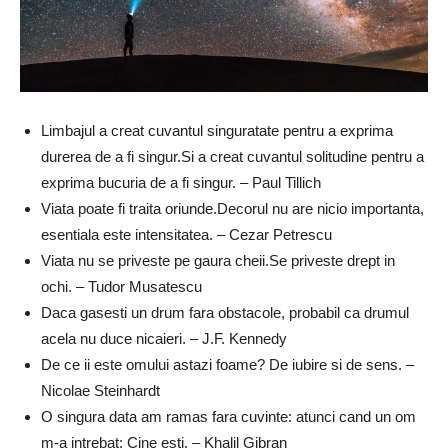
Limbajul a creat cuvantul singuratate pentru a exprima
durerea de a fi singur.Si a creat cuvantul solitudine pentru a
exprima bucuria de a fi singur. – Paul Tillich
Viata poate fi traita oriunde.Decorul nu are nicio importanta,
esentiala este intensitatea. – Cezar Petrescu
Viata nu se priveste pe gaura cheii.Se priveste drept in
ochi. – Tudor Musatescu
Daca gasesti un drum fara obstacole, probabil ca drumul
acela nu duce nicaieri. – J.F. Kennedy
De ce ii este omului astazi foame? De iubire si de sens. –
Nicolae Steinhardt
O singura data am ramas fara cuvinte: atunci cand un om
m-a intrebat: Cine esti. – Khalil Gibran