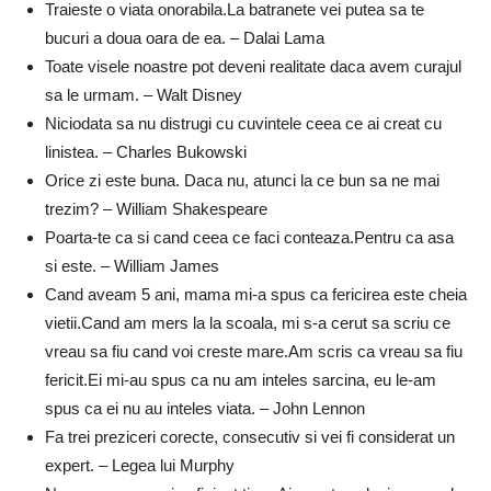
Traieste o viata onorabila.La batranete vei putea sa te
bucuri a doua oara de ea. – Dalai Lama
Toate visele noastre pot deveni realitate daca avem curajul
sa le urmam. – Walt Disney
Niciodata sa nu distrugi cu cuvintele ceea ce ai creat cu
linistea. – Charles Bukowski
Orice zi este buna. Daca nu, atunci la ce bun sa ne mai
trezim? – William Shakespeare
Poarta-te ca si cand ceea ce faci conteaza.Pentru ca asa
si este. – William James
Cand aveam 5 ani, mama mi-a spus ca fericirea este cheia
vietii.Cand am mers la la scoala, mi s-a cerut sa scriu ce
vreau sa fiu cand voi creste mare.Am scris ca vreau sa fiu
fericit.Ei mi-au spus ca nu am inteles sarcina, eu le-am
spus ca ei nu au inteles viata. – John Lennon
Fa trei preziceri corecte, consecutiv si vei fi considerat un
expert. – Legea lui Murphy