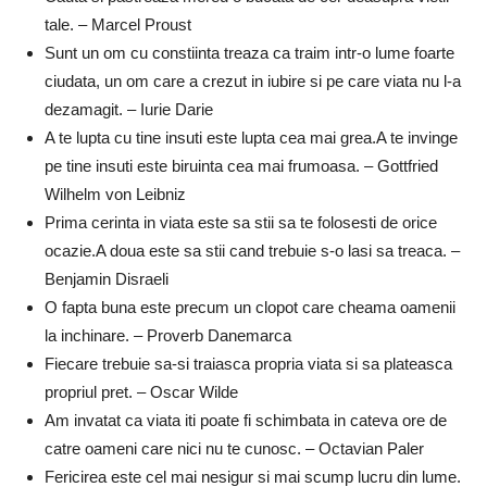
tale. – Marcel Proust
Sunt un om cu constiinta treaza ca traim intr-o lume foarte
ciudata, un om care a crezut in iubire si pe care viata nu l-a
dezamagit. – Iurie Darie
A te lupta cu tine insuti este lupta cea mai grea.A te invinge
pe tine insuti este biruinta cea mai frumoasa. – Gottfried
Wilhelm von Leibniz
Prima cerinta in viata este sa stii sa te folosesti de orice
ocazie.A doua este sa stii cand trebuie s-o lasi sa treaca. –
Benjamin Disraeli
O fapta buna este precum un clopot care cheama oamenii
la inchinare. – Proverb Danemarca
Fiecare trebuie sa-si traiasca propria viata si sa plateasca
propriul pret. – Oscar Wilde
Am invatat ca viata iti poate fi schimbata in cateva ore de
catre oameni care nici nu te cunosc. – Octavian Paler
Fericirea este cel mai nesigur si mai scump lucru din lume.