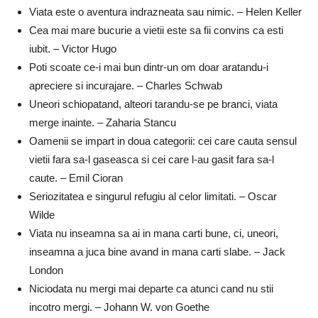
Viata este o aventura indrazneata sau nimic. – Helen Keller
Cea mai mare bucurie a vietii este sa fii convins ca esti
iubit. – Victor Hugo
Poti scoate ce-i mai bun dintr-un om doar aratandu-i
apreciere si incurajare. – Charles Schwab
Uneori schiopatand, alteori tarandu-se pe branci, viata
merge inainte. – Zaharia Stancu
Oamenii se impart in doua categorii: cei care cauta sensul
vietii fara sa-l gaseasca si cei care l-au gasit fara sa-l
caute. – Emil Cioran
Seriozitatea e singurul refugiu al celor limitati. – Oscar
Wilde
Viata nu inseamna sa ai in mana carti bune, ci, uneori,
inseamna a juca bine avand in mana carti slabe. – Jack
London
Niciodata nu mergi mai departe ca atunci cand nu stii
incotro mergi. – Johann W. von Goethe