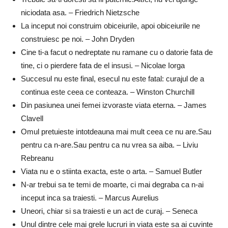
niciodata asa. – Friedrich Nietzsche
La inceput noi construim obiceiurile, apoi obiceiurile ne
construiesc pe noi. – John Dryden
Cine ti-a facut o nedreptate nu ramane cu o datorie fata de
tine, ci o pierdere fata de el insusi. – Nicolae Iorga
Succesul nu este final, esecul nu este fatal: curajul de a
continua este ceea ce conteaza. – Winston Churchill
Din pasiunea unei femei izvoraste viata eterna. – James
Clavell
Omul pretuieste intotdeauna mai mult ceea ce nu are.Sau
pentru ca n-are.Sau pentru ca nu vrea sa aiba. – Liviu
Rebreanu
Viata nu e o stiinta exacta, este o arta. – Samuel Butler
N-ar trebui sa te temi de moarte, ci mai degraba ca n-ai
inceput inca sa traiesti. – Marcus Aurelius
Uneori, chiar si sa traiesti e un act de curaj. – Seneca
Unul dintre cele mai grele lucruri in viata este sa ai cuvinte