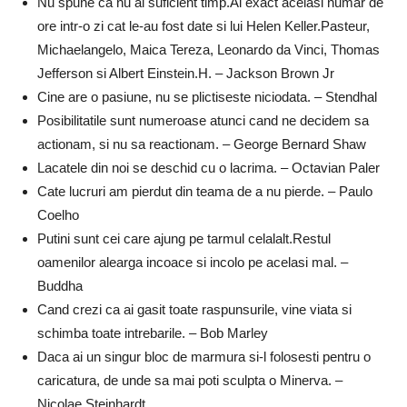
Nu spune ca nu ai suficient timp.Ai exact acelasi numar de
ore intr-o zi cat le-au fost date si lui Helen Keller.Pasteur,
Michaelangelo, Maica Tereza, Leonardo da Vinci, Thomas
Jefferson si Albert Einstein.H. – Jackson Brown Jr
Cine are o pasiune, nu se plictiseste niciodata. – Stendhal
Posibilitatile sunt numeroase atunci cand ne decidem sa
actionam, si nu sa reactionam. – George Bernard Shaw
Lacatele din noi se deschid cu o lacrima. – Octavian Paler
Cate lucruri am pierdut din teama de a nu pierde. – Paulo
Coelho
Putini sunt cei care ajung pe tarmul celalalt.Restul
oamenilor alearga incoace si incolo pe acelasi mal. –
Buddha
Cand crezi ca ai gasit toate raspunsurile, vine viata si
schimba toate intrebarile. – Bob Marley
Daca ai un singur bloc de marmura si-l folosesti pentru o
caricatura, de unde sa mai poti sculpta o Minerva. –
Nicolae Steinhardt