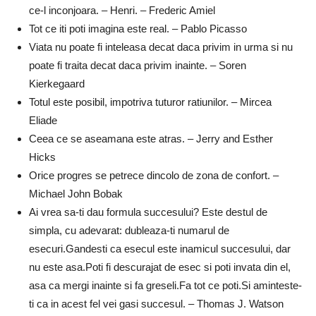
ce-l inconjoara. – Henri. – Frederic Amiel
Tot ce iti poti imagina este real. – Pablo Picasso
Viata nu poate fi inteleasa decat daca privim in urma si nu
poate fi traita decat daca privim inainte. – Soren
Kierkegaard
Totul este posibil, impotriva tuturor ratiunilor. – Mircea
Eliade
Ceea ce se aseamana este atras. – Jerry and Esther
Hicks
Orice progres se petrece dincolo de zona de confort. –
Michael John Bobak
Ai vrea sa-ti dau formula succesului? Este destul de
simpla, cu adevarat: dubleaza-ti numarul de
esecuri.Gandesti ca esecul este inamicul succesului, dar
nu este asa.Poti fi descurajat de esec si poti invata din el,
asa ca mergi inainte si fa greseli.Fa tot ce poti.Si aminteste-
ti ca in acest fel vei gasi succesul. – Thomas J. Watson