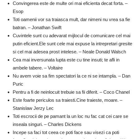
Convingerea este de multe ori mai eficienta decat forta. –
Esop
Toti oamenii vor sa traiasca mult, dar nimeni nu vrea sa fie
batran. – Jonathan Swift
Cuvintele sunt cu adevarat mijlocul de comunicare cel mai
putin eficient.Ele sunt cele mai expuse la intrepretari gresite
si cel mai adesea prost intelese. – Neale Donald Walsch
Cea mai inversunata lupta este cu tine insuti; te afli in
ambele tabere. – Voltaire
Nu avem voie sa fim spectatori la ce ni se intampla. – Dan
Puric
Pentru a fi de neinlocuit trebuie sa fii diferit. – Coco Chanel
Este foarte periculos sa traiesti.Cine traieste, moare. –
Stanislaw Jerzy Lec
Toti escrocii de pe pamant la un loc nu fac cat cei care se
inseala singuri. – Charles Dickens
Incepe sa faci tot ceea ce poti face sau visezi ca poti