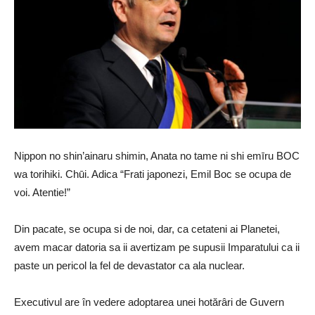
Nippon no shin’ainaru shimin, Anata no tame ni shi emīru BOC
wa torihiki. Chūi. Adica “Frati japonezi, Emil Boc se ocupa de
voi. Atentie!”
Din pacate, se ocupa si de noi, dar, ca cetateni ai Planetei,
avem macar datoria sa ii avertizam pe supusii Imparatului ca ii
paste un pericol la fel de devastator ca ala nuclear.
Executivul are în vedere adoptarea unei hotărâri de Guvern