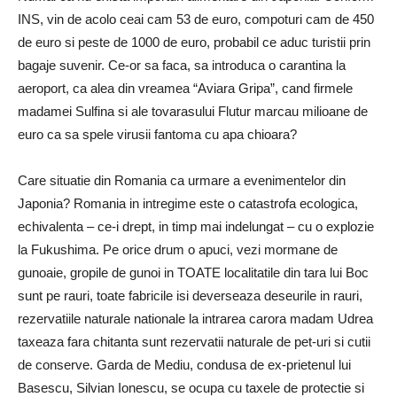
INS, vin de acolo ceai cam 53 de euro, compoturi cam de 450
de euro si peste de 1000 de euro, probabil ce aduc turistii prin
bagaje suvenir. Ce-or sa faca, sa introduca o carantina la
aeroport, ca alea din vreamea “Aviara Gripa”, cand firmele
madamei Sulfina si ale tovarasului Flutur marcau milioane de
euro ca sa spele virusii fantoma cu apa chioara?
Care situatie din Romania ca urmare a evenimentelor din
Japonia? Romania in intregime este o catastrofa ecologica,
echivalenta – ce-i drept, in timp mai indelungat – cu o explozie
la Fukushima. Pe orice drum o apuci, vezi mormane de
gunoaie, gropile de gunoi in TOATE localitatile din tara lui Boc
sunt pe rauri, toate fabricile isi deverseaza deseurile in rauri,
rezervatiile naturale nationale la intrarea carora madam Udrea
taxeaza fara chitanta sunt rezervatii naturale de pet-uri si cutii
de conserve. Garda de Mediu, condusa de ex-prietenul lui
Basescu, Silvian Ionescu, se ocupa cu taxele de protectie si