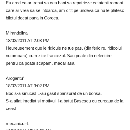
Eu cred ca ar trebui sa dea bani sa repatrieze cetatenii romani
care ar vrea sa se intoarca, am citit pe undeva ca nu le platesc
biletul decat pana in Coreea.
Mirandolina
18/03/2011 AT 2:03 PM
Heureusement que le ridicule ne tue pas, (din fericire, ridicolul
nu omoara) cum zice francezul. Sau poate din nefericire,
pentru ca poate scapam, macar asa.
Arogantu’
18/03/2011 AT 3:02 PM
Boc s-a sinucis! L-au gasit spanzurat de un bonsai.
S-a aflat imediat si motivul: l-a batut Basescu cu cureaua de la
ceas!
mecanicul-L