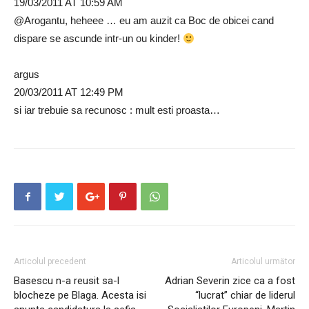
19/03/2011 AT 10:59 AM
@Arogantu, heheee … eu am auzit ca Boc de obicei cand
dispare se ascunde intr-un ou kinder!
argus
20/03/2011 AT 12:49 PM
si iar trebuie sa recunosc : mult esti proasta…
Articolul precedent
Articolul următor
Basescu n-a reusit sa-l
Adrian Severin zice ca a fost
blocheze pe Blaga. Acesta isi
“lucrat” chiar de liderul