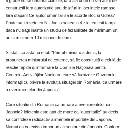
9 grade nu se darama cladirile, tara aia unde nu s-a auzit de
constructii fara autorizatie sau de jafuri in locuintele ramase
fara stapan! Ce ajutor umanitar sa le acorde Boc si Udrea?
Poate sa ii invete ca NU faci o sosea in 4 zile, ca esti tampit
daca nu tragi inainte un studiu de fezabilitate de minimum un
an si minimum 10 milioane de euro.
Si stati, ca asta nu e tot. “Primul-ministru a decis, la
propunerea ministrului de externe, să fie constituită o celulă de
reacţie rapidă şi informare la Comisia Naţională pentru
Controlul Activităţilor Nucleare care să furnizeze Guvernului
informaţii cu privire la evoluţia situaţiei din România, ca urmare
a evenimentelor din Japonia”.
Care situatie din Romania ca urmare a evenimentelor din
Japonia? Idiotenia este atat de mare ca “autoritatile” au decis
sa controleze radioactiv alimentele importate din Japonia.
Numai ca nu exista importuri alimentare din Japonia. Conform