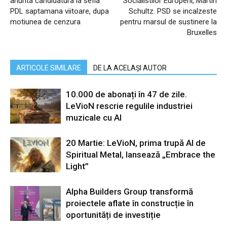
anunta candidatura la sefia
Socialistilor Europeni, Martin
PDL saptamana viitoare, dupa
Schultz. PSD se incalzeste
motiunea de cenzura
pentru marsul de sustinere la
Bruxelles
ARTICOLE SIMILARE
DE LA ACELAȘI AUTOR
10.000 de abonați în 47 de zile.
LeVioN rescrie regulile industriei
muzicale cu AI
20 Martie: LeVioN, prima trupă AI de
Spiritual Metal, lansează „Embrace the
Light”
Alpha Builders Group transformă
proiectele aflate în construcție în
oportunități de investiție