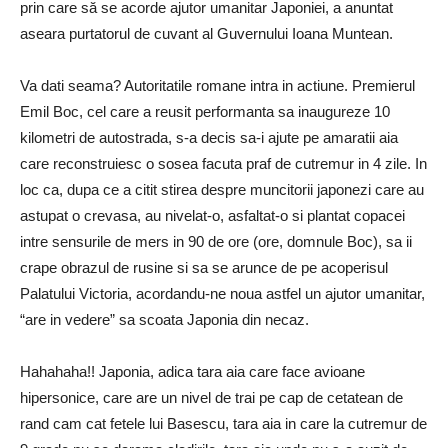
prin care să se acorde ajutor umanitar Japoniei, a anuntat
aseara purtatorul de cuvant al Guvernului Ioana Muntean.
Va dati seama? Autoritatile romane intra in actiune. Premierul
Emil Boc, cel care a reusit performanta sa inaugureze 10
kilometri de autostrada, s-a decis sa-i ajute pe amaratii aia
care reconstruiesc o sosea facuta praf de cutremur in 4 zile. In
loc ca, dupa ce a citit stirea despre muncitorii japonezi care au
astupat o crevasa, au nivelat-o, asfaltat-o si plantat copacei
intre sensurile de mers in 90 de ore (ore, domnule Boc), sa ii
crape obrazul de rusine si sa se arunce de pe acoperisul
Palatului Victoria, acordandu-ne noua astfel un ajutor umanitar,
“are in vedere” sa scoata Japonia din necaz.
Hahahaha!! Japonia, adica tara aia care face avioane
hipersonice, care are un nivel de trai pe cap de cetatean de
rand cam cat fetele lui Basescu, tara aia in care la cutremur de