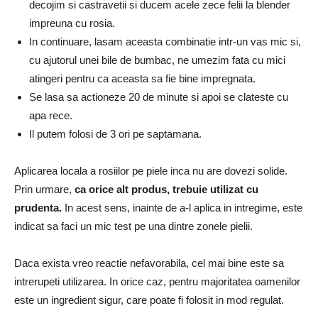
decojim si castravetii si ducem acele zece felii la blender
impreuna cu rosia.
In continuare, lasam aceasta combinatie intr-un vas mic si,
cu ajutorul unei bile de bumbac, ne umezim fata cu mici
atingeri pentru ca aceasta sa fie bine impregnata.
Se lasa sa actioneze 20 de minute si apoi se clateste cu
apa rece.
Il putem folosi de 3 ori pe saptamana.
Aplicarea locala a rosiilor pe piele inca nu are dovezi solide.
Prin urmare,
ca orice alt produs, trebuie utilizat cu
prudenta.
In acest sens, inainte de a-l aplica in intregime, este
indicat sa faci un mic test pe una dintre zonele pielii.
Daca exista vreo reactie nefavorabila, cel mai bine este sa
intrerupeti utilizarea.
In orice caz, pentru majoritatea oamenilor
este un ingredient sigur, care poate fi folosit in mod regulat.